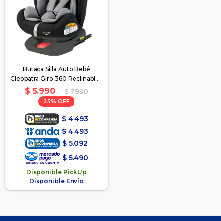
Butaca Silla Auto Bebé
Cleopatra Giro 360 Reclinable -
Gris
$
5.990
$
7.990
25
$
4.493
$
4.493
$
5.092
$
5.490
Disponible PickUp
Disponible Envío