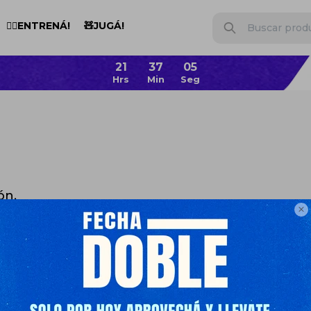
🏋️‍♂️ENTRENÁ!
🧸JUGÁ!
21
37
05
ón.

n otras secciones de nuestro catálogo.