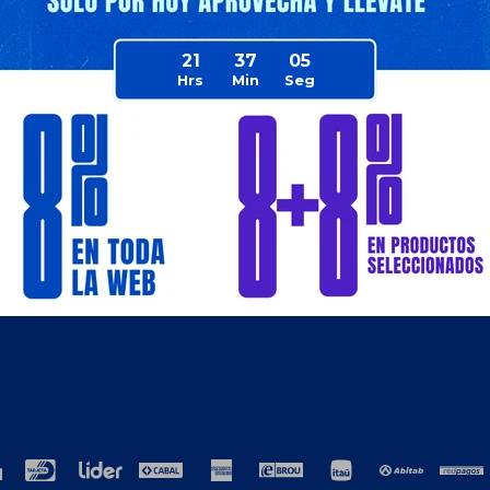
21
37
05
resa
Compra
ros
Como comprar
cto
Términos y condiciones generales
ción
TyC Promociones Medios de Pago
ja con nosotros
Garantías
encias laborales