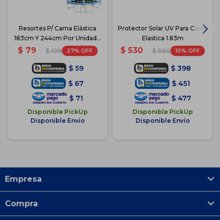
Resortes P/ Cama Elástica
Protector Solar UV Para Cama
183cm Y 244cm Por Unidad -
Elastica 1.83m
11.5
$
79
$
530
27
10
$
109
$
590
$
59
$
398
$
67
$
451
$
71
$
477
Disponible PickUp
Disponible PickUp
Disponible Envío
Disponible Envío
Empresa
Compra