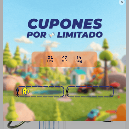

antes de ofertar)
Planes de cuotas
Envíos
Medios de pago
02
47
14
Productos que te pueden interesar