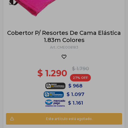
Cobertor P/ Resortes De Cama Elástica
1.83m Colores
CME008183
$
1.790
$
1.290
27
$
968
$
1.097
$
1.161
Este artículo está agotado.