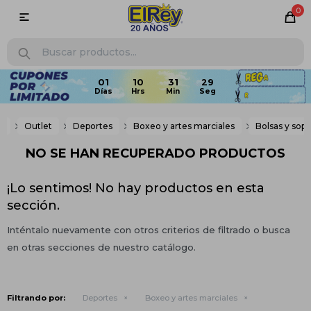
0

e
Outlet
Deportes
Boxeo y artes marciales
Bolsas y sop
NO SE HAN RECUPERADO PRODUCTOS
¡Lo sentimos! No hay productos en esta
sección.
Inténtalo nuevamente con otros criterios de filtrado o busca
en otras secciones de nuestro catálogo.
Filtrando por:
Deportes
Boxeo y artes marciales