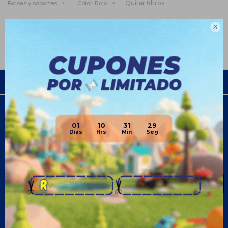
Quitar filtros
Bolsas y soportes
Color:
Rojo
Te recomendamos quitar:
Deportes
Boxeo y artes marciales

Empresa
Compra
01
10
31
29
Newsletter
¡Suscribite y recibí todas nuestras novedades!
SUSCRIBIRME
¡Seguinos!