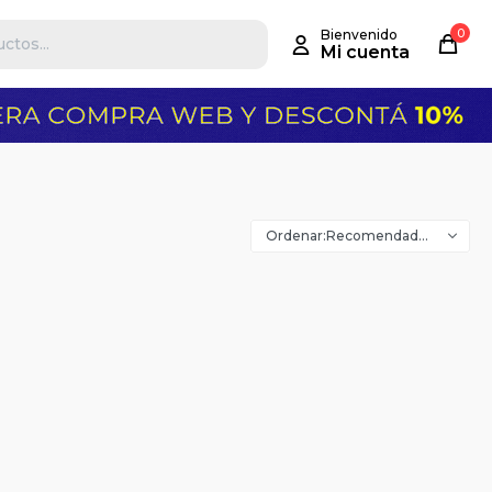
0
Recomendados