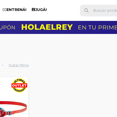
🏋️‍♂️ENTRENÁ!
🧸JUGÁ!
Quitar filtros