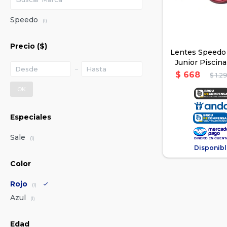
Speedo
(1)
Precio
($)
Lentes Speedo 
Junior Piscina
Roj
$
668
$
1.2
OK
Especiales
Sale
(1)
Disponibl
Color
Rojo
(1)
Azul
(1)
Edad