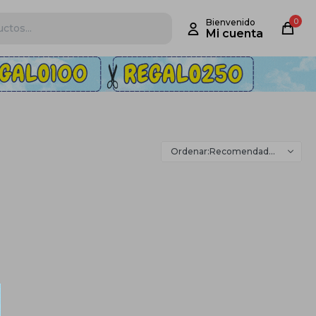
0
Recomendados