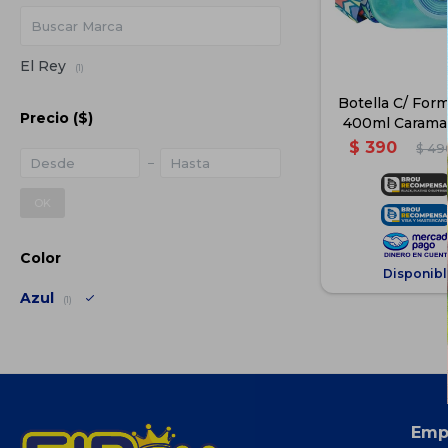
El Rey
(1)
Botella C/ For
Precio
($)
400ml Caramañ
Azu
$
390
$
49
OK
Color
Disponibl
Azul
(1)
Emp