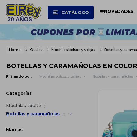
👑NOVEDADES
CATÁLOGO
Home
Outlet
Mochilas bolsos y valijas
Botellas y caram
BOTELLAS Y CARAMAÑOLAS EN COLOR
Filtrando por:
Mochilas bolsos y valijas
Botellas y caramañolas
Categorías
Mochilas adulto
(1)
Botellas y caramañolas
(1)
Marcas