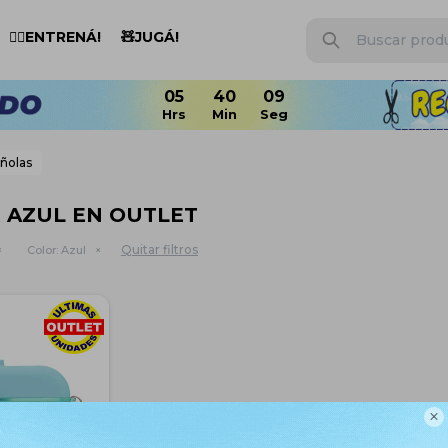
🏋️‍♂️ENTRENÁ!
🧸JUGÁ!
05
40
08
añolas
 AZUL EN OUTLET
Quitar filtros
Color:
Azul
