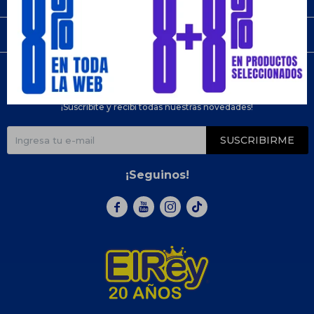
Compra
Newsletter
¡Suscribite y recibí todas nuestras novedades!
SUSCRIBIRME
¡Seguinos!


