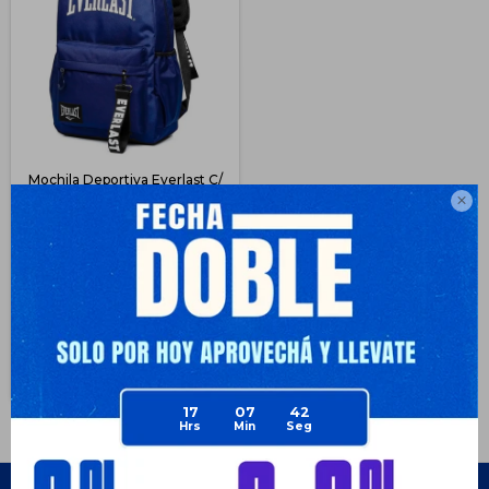
Mochila Deportiva Everlast C/
Porta Botella y Llavero - Azul

$
671
62
$
1.790
$
503
$
503
$
570
$
604
Disponible Envío
17
07
42
Empresa