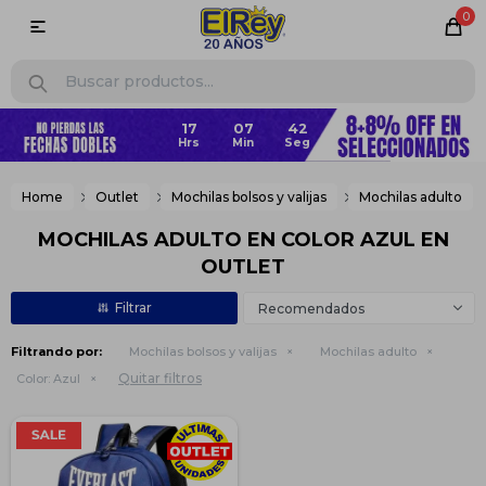
0

Home
Outlet
Mochilas bolsos y valijas
Mochilas adulto
MOCHILAS ADULTO EN COLOR AZUL EN
OUTLET
Recomendados
Filtrando por:
Mochilas bolsos y valijas
Mochilas adulto
Quitar filtros
Color:
Azul