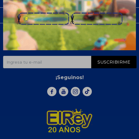
Compra
Newsletter
¡Suscribite y recibí todas nuestras novedades!
SUSCRIBIRME
¡Seguinos!


