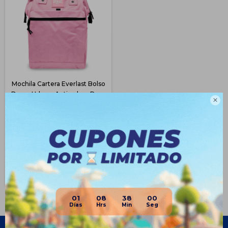
Mochila Cartera Everlast Bolso
Dama Urbana Antirrobo - Rosa

$
593
57
$
1.390
$
445
$
474
$
504
$
534
Disponible Envío
01
08
38
00
Empresa