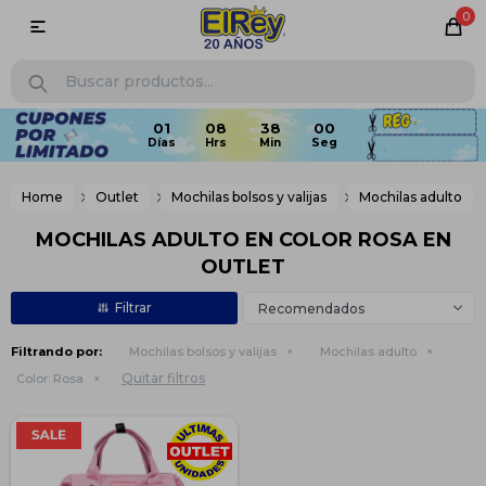
0

Home
Outlet
Mochilas bolsos y valijas
Mochilas adulto
MOCHILAS ADULTO EN COLOR ROSA EN
OUTLET
Recomendados
Filtrando por:
Mochilas bolsos y valijas
Mochilas adulto
Quitar filtros
Color:
Rosa