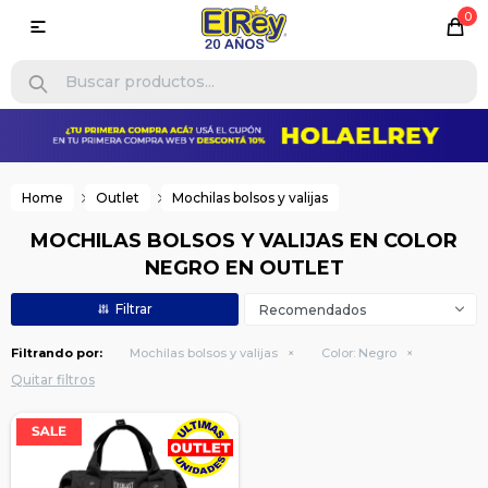
0

Home
Outlet
Mochilas bolsos y valijas
MOCHILAS BOLSOS Y VALIJAS EN COLOR
NEGRO EN OUTLET
Recomendados
Filtrando por:
Mochilas bolsos y valijas
Color:
Negro
Quitar filtros