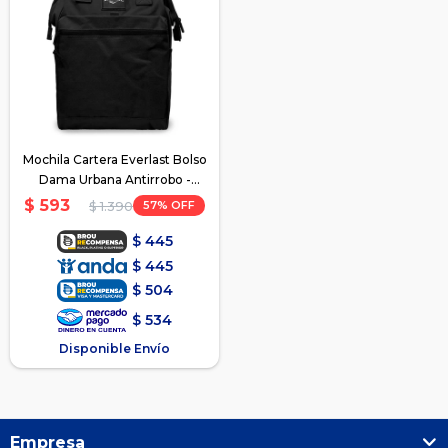
Mochila Cartera Everlast Bolso
Dama Urbana Antirrobo -
Negro
$
593
57
$
1.390
$
445
$
445
$
504
$
534
Disponible Envío
Empresa