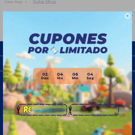
Quitar filtros
Color:
Rojo
Te recomendamos quitar:
Patines Rollers y Skates
Color:
Rojo

Empresa
Compra
02
04
06
04
Newsletter
¡Suscribite y recibí todas nuestras novedades!
SUSCRIBIRME
¡Seguinos!