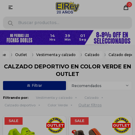
0

ome
Outlet
Vestimenta y calzado
Calzado
Calzado depor
CALZADO DEPORTIVO EN COLOR VERDE EN
OUTLET
Recomendados
Filtrando por:
Vestimenta y calzado
Calzado
Quitar filtros
Calzado deportivo
Color:
Verde