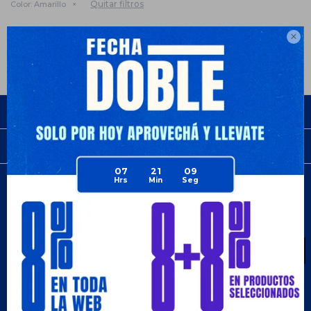
Quitar filtros
Color:
Amarillo
Te recomendamos quitar:
Color:
Amarillo

Empresa
Compra
07
21
09
Newsletter
¡Suscribite y recibí todas nuestras novedades!
SUSCRIBIRME
¡Seguinos!