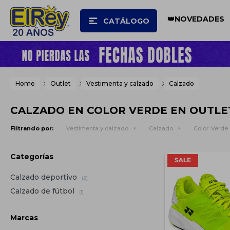
👑NOVEDADES
CATÁLOGO
Home
Outlet
Vestimenta y calzado
Calzado
CALZADO EN COLOR VERDE EN OUTLE
Filtrando por:
Vestimenta y calzado
Calzado
Color:
Verde
Categorías
Calzado deportivo
(2)
Calzado de fútbol
(1)
Marcas