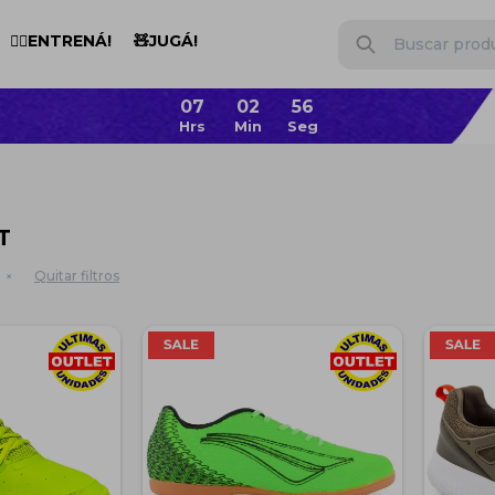
🏋️‍♂️ENTRENÁ!
🧸JUGÁ!
T
Quitar filtros