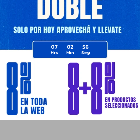
07
02
56