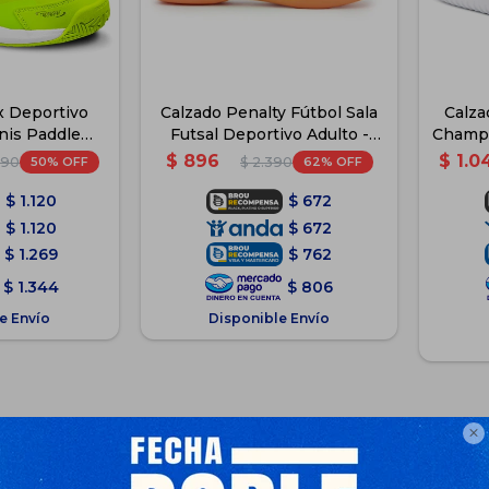
x Deportivo
Calzado Penalty Fútbol Sala
Calza
nis Paddle
Futsal Deportivo Adulto -
Champi
 Verde
Verde
$
896
$
1.0
50
62
990
$
2.390
$
1.120
$
672
$
1.120
$
672
$
1.269
$
762
$
1.344
$
806
e Envío
Disponible Envío
