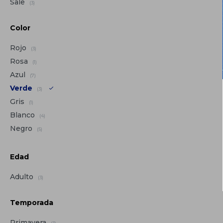
Sale
(3)
Color
Rojo
(3)
Rosa
(1)
Azul
(7)
Verde
(3)
Gris
(1)
Blanco
(4)
Negro
(5)
Edad
Adulto
(3)
Temporada
Primavera