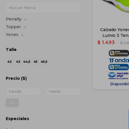
Penalty
(1)
Topper
(1)
Calzado Yone
Yonex
Lumio 3 Ten
(1)
Adulto -
$
1.493
$
2.
Talle
42
43
44,5
45
45,5
Precio
($)
Disponibl
OK
Especiales