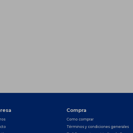
resa
Compra
ros
Como comprar
cto
Términos y condiciones generales