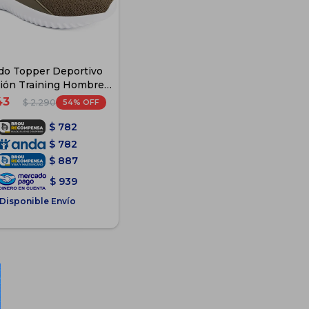
do Topper Deportivo
ón Training Hombre -
Verde-Naranja
43
54
$
2.290
$
782
$
782
$
887
$
939
Disponible Envío