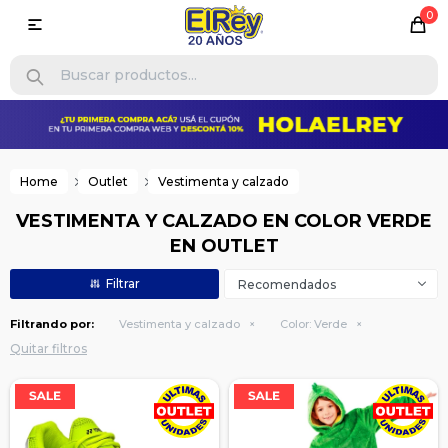
0

Home
Outlet
Vestimenta y calzado
VESTIMENTA Y CALZADO EN COLOR VERDE
EN OUTLET
Recomendados
Filtrando por:
Vestimenta y calzado
Color:
Verde
Quitar filtros