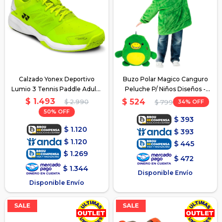
Calzado Yonex Deportivo
Buzo Polar Magico Canguro
Lumio 3 Tennis Paddle Adulto
Peluche P/ Niños Diseños -
- Verde
Verde
$
1.493
$
524
$
2.990
34
$
799
50
$
393
$
1.120
$
393
$
1.120
$
445
$
1.269
$
472
$
1.344
Disponible Envío
Disponible Envío