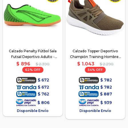
Calzado Penalty Fútbol Sala
Calzado Topper Deportivo
Futsal Deportivo Adulto -
Champión Training Hombre -
Verde
Verde-Naranja
$
896
$
1.043
$
2.390
$
2.290
62
54
$
672
$
782
$
672
$
782
$
762
$
887
$
806
$
939
Disponible Envío
Disponible Envío