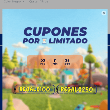
Quitar filtros
Color:
Negro
Te recomendamos quitar:
Deportes
Color:
Negro

Empresa
Compra
03
11
38
Newsletter
¡Suscribite y recibí todas nuestras novedades!
SUSCRIBIRME
¡Seguinos!