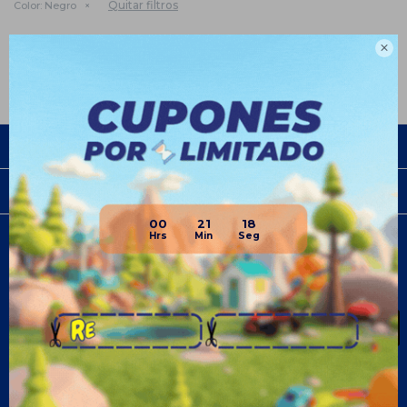
Quitar filtros
Color:
Negro
Te recomendamos quitar:
Deportes
Color:
Negro

Empresa
Compra
00
21
18
Newsletter
¡Suscribite y recibí todas nuestras novedades!
SUSCRIBIRME
¡Seguinos!