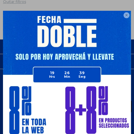
Quitar filtros
Te recomendamos quitar:
Deportes
Color:
Negro

Empresa
Compra
19
26
39
Newsletter
¡Suscribite y recibí todas nuestras novedades!
SUSCRIBIRME
¡Seguinos!