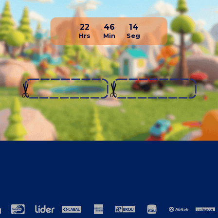
22
46
14
resa
Compra
ros
Como comprar
cto
Términos y condiciones generales
ción
TyC Promociones Medios de Pago
ja con nosotros
Garantías
encias laborales