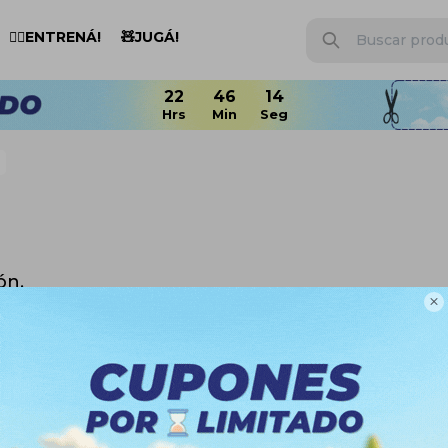
🏋️‍♂️ENTRENÁ!
🧸JUGÁ!
ón.

n otras secciones de nuestro catálogo.
Quitar filtros
Color:
Verde