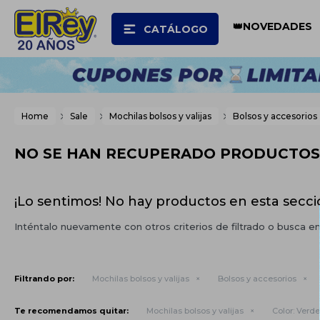
👑NOVEDADES
CATÁLOGO
Home
Sale
Mochilas bolsos y valijas
Bolsos y accesorios
NO SE HAN RECUPERADO PRODUCTOS
¡Lo sentimos! No hay productos en esta secci
Inténtalo nuevamente con otros criterios de filtrado o busca e
Filtrando por:
Mochilas bolsos y valijas
Bolsos y accesorios
Te recomendamos quitar:
Mochilas bolsos y valijas
Color:
Verde