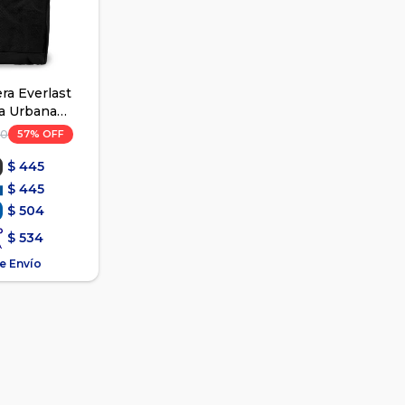
ra Everlast
a Urbana
 - Negro
57
90
$
445
$
445
$
504
$
534
e Envío