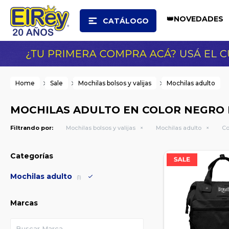
👑NOVEDADES
CATÁLOGO
Home
Sale
Mochilas bolsos y valijas
Mochilas adulto
MOCHILAS ADULTO EN COLOR NEGRO 
Filtrando por:
Mochilas bolsos y valijas
Mochilas adulto
Co
Categorías
Mochilas adulto
(1)
Marcas