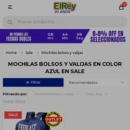
0

08
44
58
Home
Sale
Mochilas bolsos y valijas
MOCHILAS BOLSOS Y VALIJAS EN COLOR
AZUL EN SALE
Recomendados
Filtrando por:
Mochilas bolsos y valijas
Color:
Azul
Quitar filtros