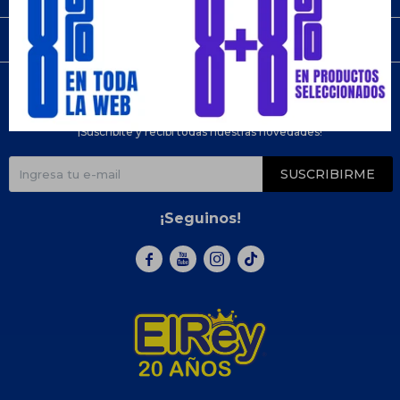
Compra
Newsletter
¡Suscribite y recibí todas nuestras novedades!
SUSCRIBIRME
¡Seguinos!


