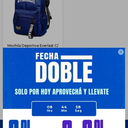
Mochila Deportiva Everlast C/
Porta Botella y Llavero - Azul

$
671
62
$
1.790
$
503
$
503
$
570
$
604
Disponible Envío
08
44
58
Empresa