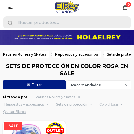
0

Patines Rollers y Skates
Repuestos y accesorios
Sets de protec
SETS DE PROTECCIÓN EN COLOR ROSA EN
SALE
Recomendados
Filtrando por:
Patines Rollers y Skates
Repuestos y accesorios
Sets de protección
Color:
Rosa
Quitar filtros