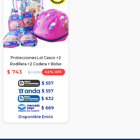
Protecciones Lol Casco +2
Rodillera +2 Codera + Bolso
$
743
62
$
1.990
$
557
$
557
$
632
$
669
Disponible Envío