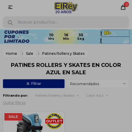
0

Home
Sale
Patines Rollers y Skates
PATINES ROLLERS Y SKATES EN COLOR
AZUL EN SALE
Recomendados
Filtrando por:
Patines Rollers y Skates
Color:
Azul
Quitar filtros