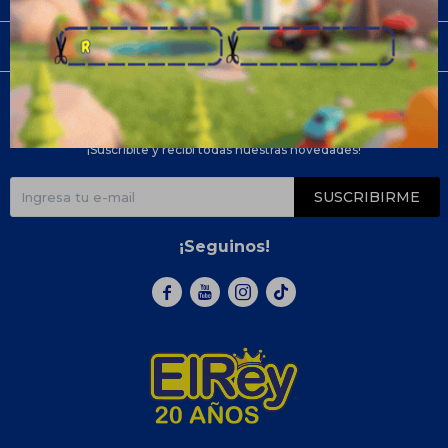
Compra
Newsletter
¡Suscribite y recibí todas nuestras novedades!
SUSCRIBIRME
¡Seguinos!


