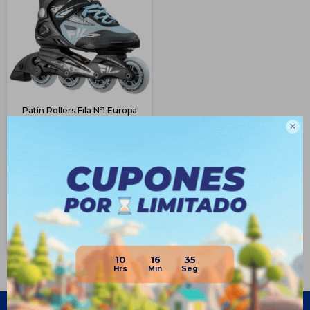
Patín Rollers Fila Nº1 Europa
Profesional Exclusivos -

Celeste
$
2.996
$
7.990
62
$
2.247
$
2.547
$
2.696
Disponible Envío
10
16
35
Empresa