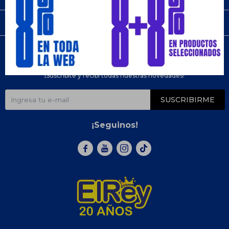
Compra
Newsletter
¡Suscribite y recibí todas nuestras novedades!
SUSCRIBIRME
¡Seguinos!


