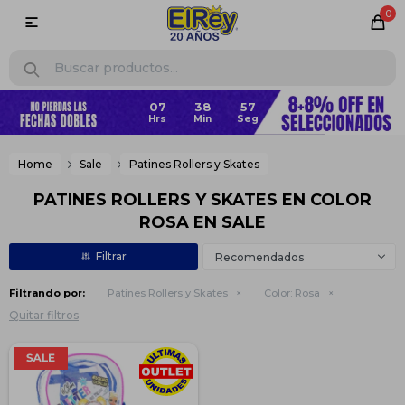
0

07
38
57
Home
Sale
Patines Rollers y Skates
PATINES ROLLERS Y SKATES EN COLOR
ROSA EN SALE
Recomendados
Filtrando por:
Patines Rollers y Skates
Color:
Rosa
Quitar filtros