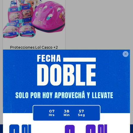
Protecciones Lol Casco +2
Rodillera +2 Codera + Bolso

$
743
62
$
1.990
$
557
$
557
$
632
$
669
Disponible Envío
07
38
57
Empresa