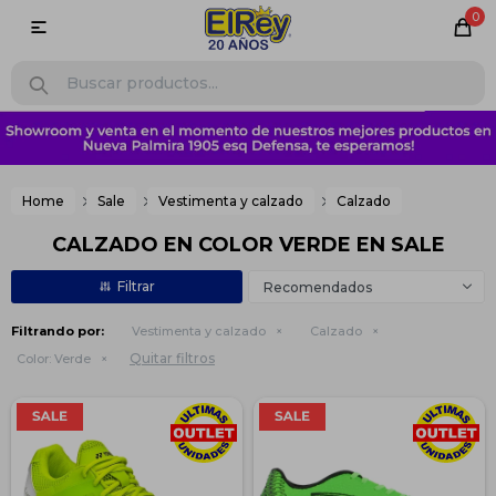
0

Home
Sale
Vestimenta y calzado
Calzado
CALZADO EN COLOR VERDE EN SALE
Recomendados
Filtrando por:
Vestimenta y calzado
Calzado
Quitar filtros
Color:
Verde