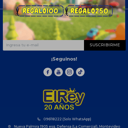
Compra
Newsletter
¡Suscribite y recibí todas nuestras novedades!
SUSCRIBIRME
¡Seguinos!



096118222 (Solo WhatsApp)
Nueva Palmira 1905 esq. Defensa (La Comercial), Montevideo