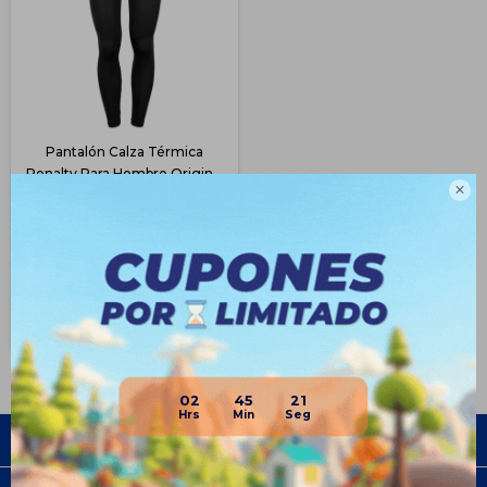
Pantalón Calza Térmica
Penalty Para Hombre Original

- Negro
$
743
31
$
1.090
$
557
$
632
$
669
Disponible Envío
02
45
20
Empresa