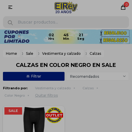
0

02
45
20
Home
Sale
Vestimenta y calzado
Calzas
CALZAS EN COLOR NEGRO EN SALE
Recomendados
Filtrando por:
Vestimenta y calzado
Calzas
Quitar filtros
Color:
Negro