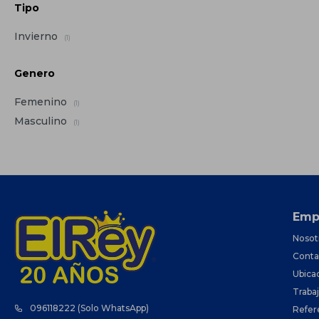
Tipo
Invierno
(1)
Genero
Femenino
(1)
Masculino
(1)
Emp
Nosot
Conta
Ubica
Traba
096118222 (Solo WhatsApp)
Refer