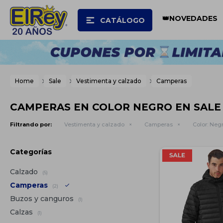
👑NOVEDADES
CATÁLOGO
Home
Sale
Vestimenta y calzado
Camperas
CAMPERAS EN COLOR NEGRO EN SALE
Filtrando por:
Vestimenta y calzado
Camperas
Color:
Neg
Categorías
Calzado
(5)
Camperas
(2)
Buzos y canguros
(1)
Calzas
(1)