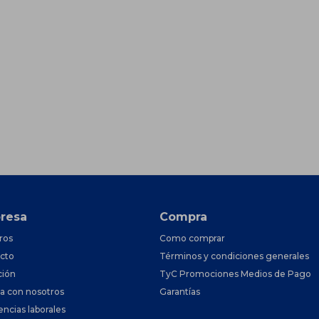
resa
Compra
ros
Como comprar
cto
Términos y condiciones generales
ción
TyC Promociones Medios de Pago
ja con nosotros
Garantías
encias laborales