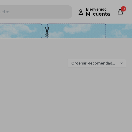
0
Recomendados