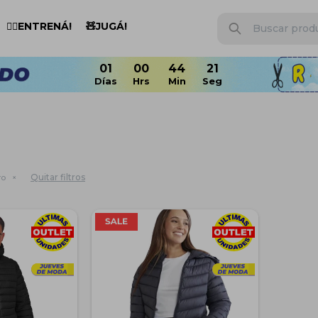
🏋️‍♂️ENTRENÁ!
🧸JUGÁ!
Quitar filtros
ro