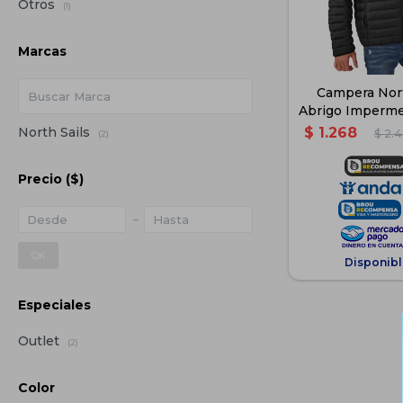
Otros
(1)
Marcas
Campera Nort
Abrigo Imperm
- Ne
North Sails
$
1.268
$
2.
(2)
Precio
($)
OK
Disponibl
Especiales
Outlet
(2)
Color