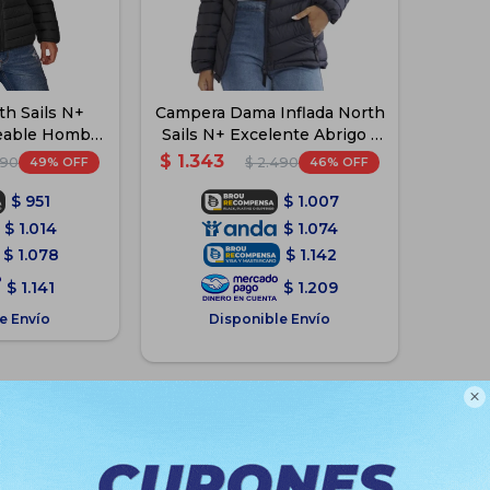
h Sails N+
Campera Dama Inflada North
eable Hombre
Sails N+ Excelente Abrigo -
gro
Negro
$
1.343
49
46
490
$
2.490
$
951
$
1.007
$
1.014
$
1.074
$
1.078
$
1.142
$
1.141
$
1.209
e Envío
Disponible Envío
