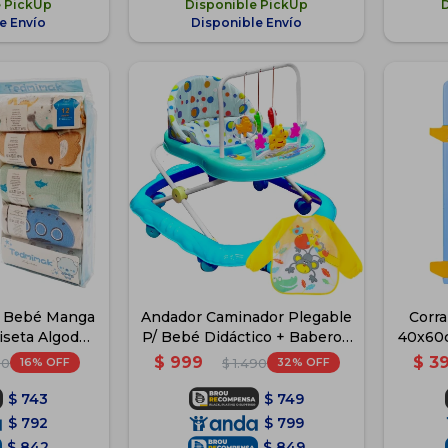
e PickUp
Disponible PickUp
e Envío
Disponible Envío
s Bebé Manga
Andador Caminador Plegable
Corra
iseta Algodón
P/ Bebé Didáctico + Babero -
40x60c
ul
Azul
$
999
$
3
16
32
90
$
1.490
$
743
$
749
$
792
$
799
$
842
$
849