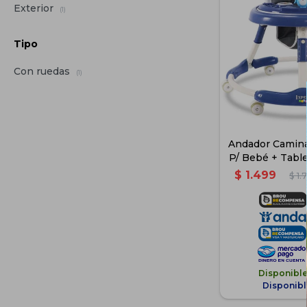
Exterior
(1)
Tipo
Con ruedas
(1)
Andador Camina
P/ Bebé + Table
Azu
$
1.499
$
1.
Disponibl
Disponibl