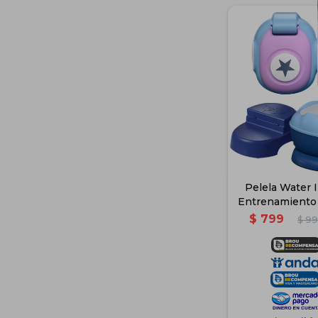
Pelela Water I
Entrenamiento 
- Rosad
$
799
$
99