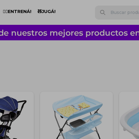
🏋️‍♂️ENTRENÁ!
🧸JUGÁ!