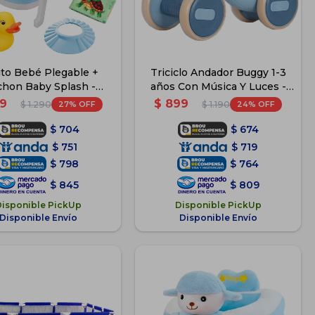
to Bebé Plegable +
Triciclo Andador Buggy 1-3
chon Baby Splash -
años Con Música Y Luces -
Celeste
Azul
9
$
899
27
24
$
1.290
$
1.190
$
704
$
674
$
751
$
719
$
798
$
764
$
845
$
809
Disponible PickUp
Disponible PickUp
Disponible Envío
Disponible Envío