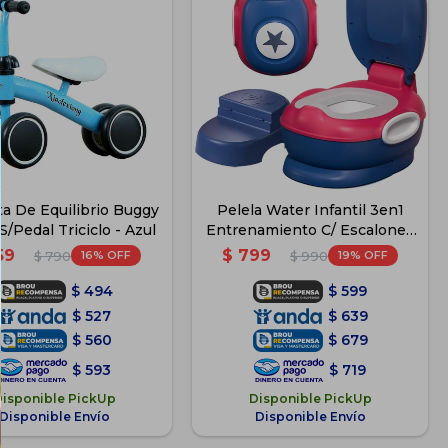
ta De Equilibrio Buggy
Pelela Water Infantil 3en1
S/Pedal Triciclo - Azul
Entrenamiento C/ Escalones
- Azul-Rojo
59
$
799
16
19
$
790
$
990
$
494
$
599
$
527
$
639
$
560
$
679
$
593
$
719
Disponible PickUp
Disponible PickUp
Disponible Envío
Disponible Envío