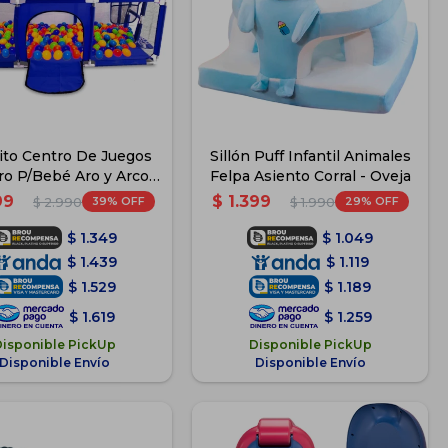
lito Centro De Juegos
Sillón Puff Infantil Animales
ro P/Bebé Aro y Arco -
Felpa Asiento Corral - Oveja
Azul
99
$
1.399
39
29
$
2.990
$
1.990
$
1.349
$
1.049
$
1.439
$
1.119
$
1.529
$
1.189
$
1.619
$
1.259
Disponible PickUp
Disponible PickUp
Disponible Envío
Disponible Envío