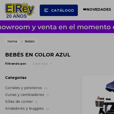
👑NOVEDADES
CATÁLOGO
Home
Bebés
BEBÉS EN COLOR AZUL
Filtrando por:
Color:
Azul
Categorías
Corrales y peloteros
(4)
Cunas y cambiadores
(1)
Sillas de comer
(1)
Andadores y buggies
(4)