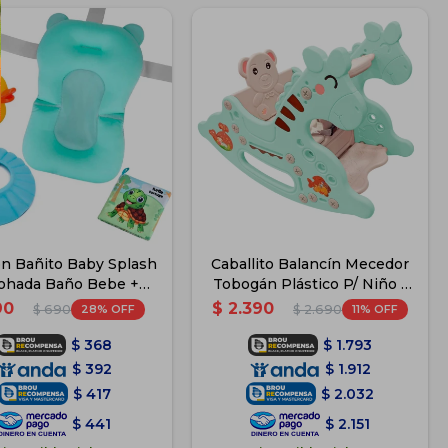
n Bañito Baby Splash
Caballito Balancín Mecedor
ohada Baño Bebe +
Tobogán Plástico P/ Niño -
cesorios - Celeste
Celeste
90
$
2.390
28
11
$
690
$
2.690
$
368
$
1.793
$
392
$
1.912
$
417
$
2.032
$
441
$
2.151