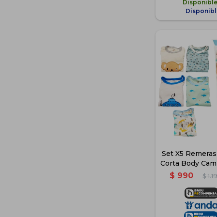
Disponibl
Disponibl
Set X5 Remera
Corta Body Cam
- Az
$
990
$
1.1