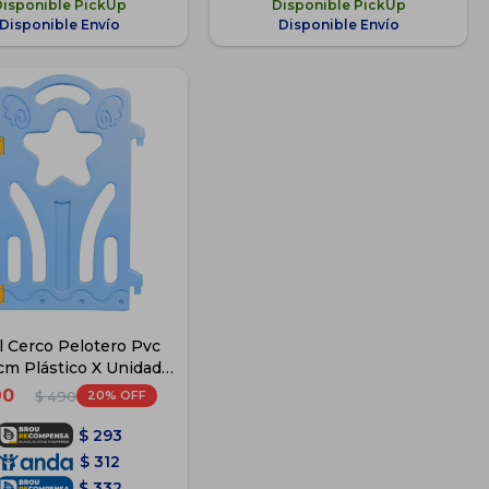
Disponible PickUp
Disponible PickUp
Disponible Envío
Disponible Envío
l Cerco Pelotero Pvc
m Plástico X Unidad -
Azul
90
20
$
490
$
293
$
312
$
332