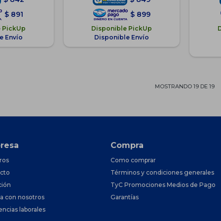
$
891
$
899
e PickUp
Disponible PickUp
e Envío
Disponible Envío
MOSTRANDO
19
DE
19
resa
Compra
ros
Como comprar
cto
Términos y condiciones generales
ción
TyC Promociones Medios de Pago
ja con nosotros
Garantías
encias laborales