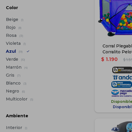
Color
Beige
(1)
Rojo
(8)
Rosa
(31)
Violeta
(1)
Corral Plegab
Azul
Corralito Pel
(19)
Azul C/Ar
$
1.190
Verde
$
1.
(10)
Marrón
(4)
Gris
(7)
Blanco
(3)
Negro
(6)
Multicolor
(5)
Disponibl
Disponibl
Ambiente
Interior
(1)