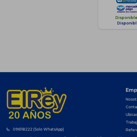
Disponibl
Disponibl
Emp
Nosot
Conta
Ubica
Traba
096118222 (Solo WhatsApp)
Refer