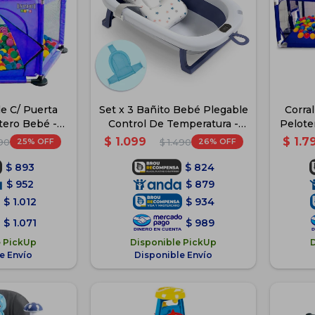
le C/ Puerta
Set x 3 Bañito Bebé Plegable
Corra
otero Bebé -
Control De Temperatura -
Pelote
o Basket
Celeste
$
1.099
$
1.7
25
26
590
$
1.490
$
893
$
824
$
952
$
879
$
1.012
$
934
$
1.071
$
989
e PickUp
Disponible PickUp
e Envío
Disponible Envío