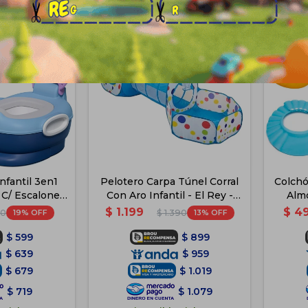
nfantil 3en1
Pelotero Carpa Túnel Corral
Colchó
C/ Escalones
Con Aro Infantil - El Rey -
Alm
o-Azul
Azul
Ac
$
1.199
$
4
19
13
0
$
1.390
$
599
$
899
$
639
$
959
$
679
$
1.019
$
719
$
1.079