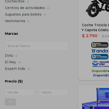
Cochecitos
(1)
Centros de actividades
(1)
Juguetes para bebés
(1)
Vestimenta
(1)
Coche Triciclo 
Y Capota Girato
Marcas
$
2.790
$
3.
Dolu
(1)
El Rey
(11)
Expert Kids
(7)
Disponibl
Disponibl
Precio
($)
OK