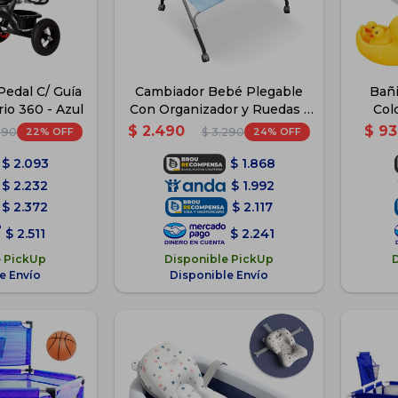
Pedal C/ Guía
Cambiador Bebé Plegable
Bañi
rio 360 - Azul
Con Organizador y Ruedas -
Col
Celeste
$
2.490
$
93
22
24
590
$
3.290
$
2.093
$
1.868
$
2.232
$
1.992
$
2.372
$
2.117
$
2.511
$
2.241
e PickUp
Disponible PickUp
e Envío
Disponible Envío