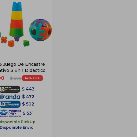
x3 Juego De Encastre
tivo 3 En 1 Didáctico
90
14
$
690
$
443
$
472
$
502
$
531
Disponible PickUp
Disponible Envío