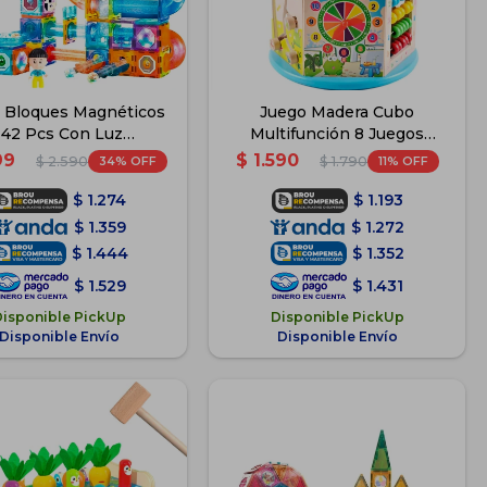
 Bloques Magnéticos
Juego Madera Cubo
142 Pcs Con Luz
Multifunción 8 Juegos
Construcción
Didáctico
99
$
1.590
34
11
$
2.590
$
1.790
$
1.274
$
1.193
$
1.359
$
1.272
$
1.444
$
1.352
$
1.529
$
1.431
Disponible PickUp
Disponible PickUp
Disponible Envío
Disponible Envío