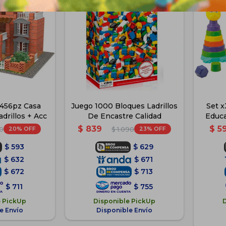
X456pz Casa
Juego 1000 Bloques Ladrillos
Set 
drillos + Acc
De Encastre Calidad
Educa
$
839
$
5
20
23
0
$
1.090
$
593
$
629
$
632
$
671
$
672
$
713
$
711
$
755
e PickUp
Disponible PickUp
e Envío
Disponible Envío