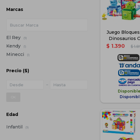
Marcas
Juego Bloques
El Rey
Dinosaurios C
(9)
Kendy
$
1.390
$
1.
(1)
Minecci
(1)
Precio
($)
Disponibl
Disponibl
OK
Edad
Infantil
(9)