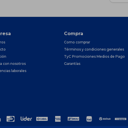
resa
Compra
ros
Como comprar
cto
Términos y condiciones generales
ción
TyC Promociones Medios de Pago
ja con nosotros
Garantías
encias laborales