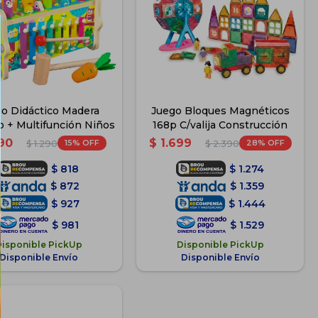
o Didáctico Madera
Juego Bloques Magnéticos
o + Multifunción Niños
168p C/valija Construcción
090
$
1.699
15
28
$
1.290
$
2.390
$
818
$
1.274
$
872
$
1.359
$
927
$
1.444
$
981
$
1.529
Disponible PickUp
Disponible PickUp
Disponible Envío
Disponible Envío