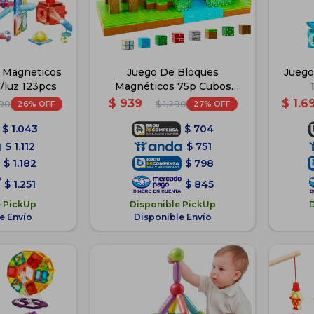
 Magneticos
Juego De Bloques
Juego
/luz 123pcs
Magnéticos 75p Cubos
Novedad Minecii
$
939
$
1.6
26
27
890
$
1.290
$
1.043
$
704
$
1.112
$
751
$
1.182
$
798
$
1.251
$
845
e PickUp
Disponible PickUp
e Envío
Disponible Envío