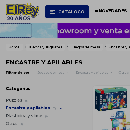
👑NOVEDADES
CATÁLOGO
Home
Juegos y Juguetes
Juegos de mesa
Encastre y a
ENCASTRE Y APILABLES
Quitar 
Filtrando por:
Juegos de mesa
Encastre y apilables
Categorías
Puzzles
(8)
Encastre y apilables
(11)
Plasticina y slime
(4)
Otros
(1)