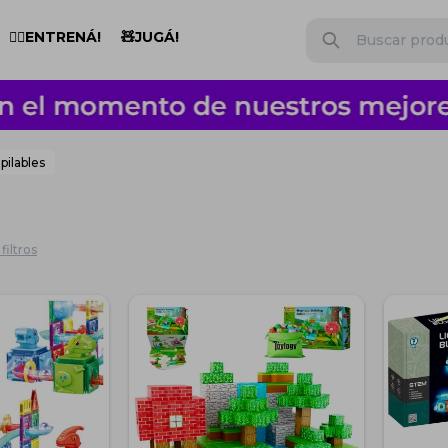
🏋️‍♂️ENTRENÁ!
🧸JUGÁ!
pilables
filtros