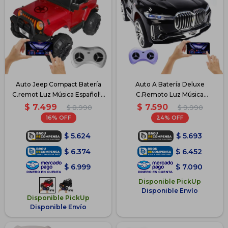
Auto Jeep Compact Batería
Auto A Batería Deluxe
C.remot Luz Música Español! -
C.Remoto Luz Música
Rojo
Bluetooth - Negro
$
7.499
$
7.590
$
8.990
$
9.990
16
24
$
5.624
$
5.693
$
6.374
$
6.452
$
6.999
$
7.090
Disponible PickUp
Disponible Envío
Disponible PickUp
Disponible Envío