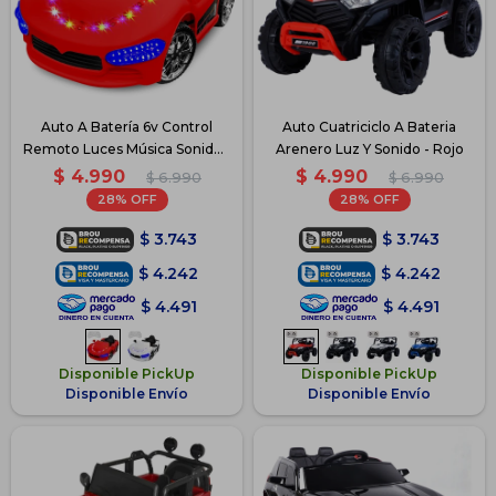
Auto A Batería 6v Control
Auto Cuatriciclo A Bateria
Remoto Luces Música Sonido -
Arenero Luz Y Sonido - Rojo
Rojo
$
4.990
$
4.990
$
6.990
$
6.990
28
28
$
3.743
$
3.743
$
4.242
$
4.242
$
4.491
$
4.491
Disponible PickUp
Disponible PickUp
Disponible Envío
Disponible Envío