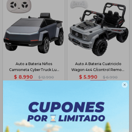
Auto a Bateria Niños
Auto A Bateria Cuatriciclo
Camioneta CyberTruck Luz
Wagon 4x4 C/control Remoto
Sonido
- Gris
$
8.990
$
5.990
$
12.990
$
6.990
30
14

$
6.743
$
4.493
$
7.642
$
5.092
$
8.490
$
5.490
Disponible PickUp
Disponible Envío
Disponible PickUp