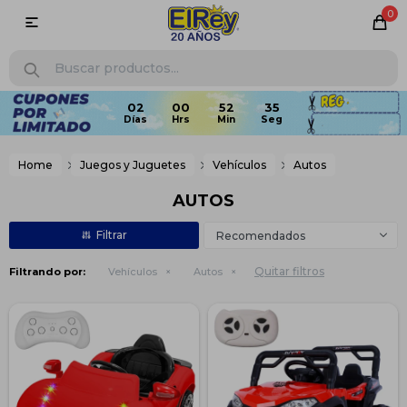
0

02
00
52
35
Home
Juegos y Juguetes
Vehículos
Autos
AUTOS
Recomendados
Quitar filtros
Filtrando por:
Vehículos
Autos