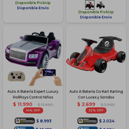
Disponible PickUp
Disponible Envío
Disponible PickUp
Disponible Envío
Auto A Batería Expert Luxury
Auto A Batería Go Kart Karting
RollRoys Control Niños
Con Luces y Sonidos
$
11.990
$
2.699
$
13.990
$
3.990
14
32
$
8.993
$
2.024