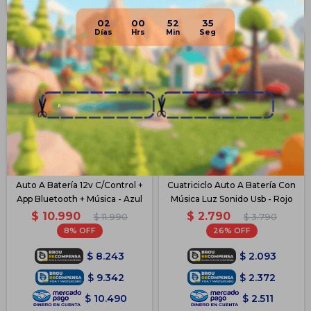
Disponible Envío
02
00
52
35
Auto A Batería 12v C/Control +
Cuatriciclo Auto A Batería Con
App Bluetooth + Música - Azul
Música Luz Sonido Usb - Rojo
$
10.990
$
2.790
$
11.990
$
3.790
8
26
$
8.243
$
2.093
$
9.342
$
2.372
$
10.490
$
2.511