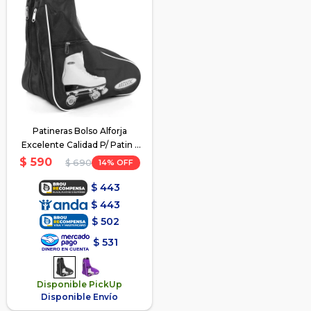
Patineras Bolso Alforja
Excelente Calidad P/ Patin -
Negro
$
590
14
$
690
$
443
$
443
$
502
$
531
Disponible PickUp
Disponible Envío