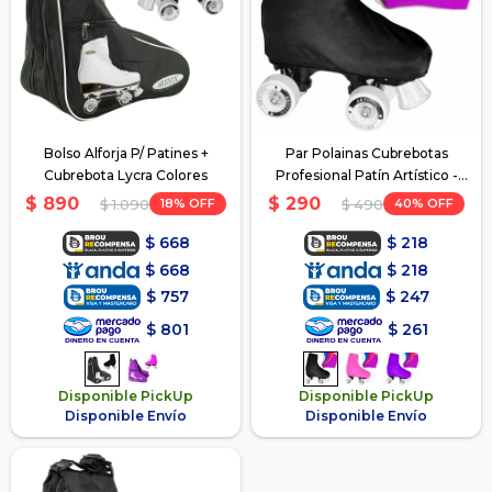
Bolso Alforja P/ Patines +
Par Polainas Cubrebotas
Cubrebota Lycra Colores
Profesional Patín Artístico -
Negro
$
890
$
290
18
40
$
1.090
$
490
$
668
$
218
$
668
$
218
$
757
$
247
$
801
$
261
Disponible PickUp
Disponible PickUp
Disponible Envío
Disponible Envío