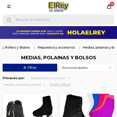
0

es, Rollers y Skates
Repuestos y accesorios
Medias, polainas y bo
MEDIAS, POLAINAS Y BOLSOS
Recomendados
Filtrando por:
Repuestos y accesorios
Quitar filtros
Medias, polainas y bolsos