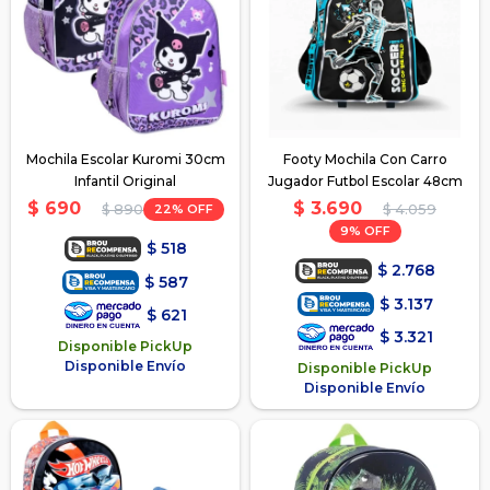
Mochila Escolar Kuromi 30cm
Footy Mochila Con Carro
Infantil Original
Jugador Futbol Escolar 48cm
$
3.690
$
690
22
$
4.059
$
890
9
$
518
$
2.768
$
587
$
3.137
$
621
$
3.321
Disponible PickUp
Disponible Envío
Disponible PickUp
Disponible Envío