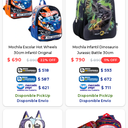
Mochila Escolar Hot Wheels
Mochila Infantil Dinosaurio
30cm Infantil Original
Jurassic Battle 30cm
$
690
$
790
22
11
$
890
$
890
$
518
$
593
$
587
$
672
$
621
$
711
Disponible PickUp
Disponible PickUp
Disponible Envío
Disponible Envío