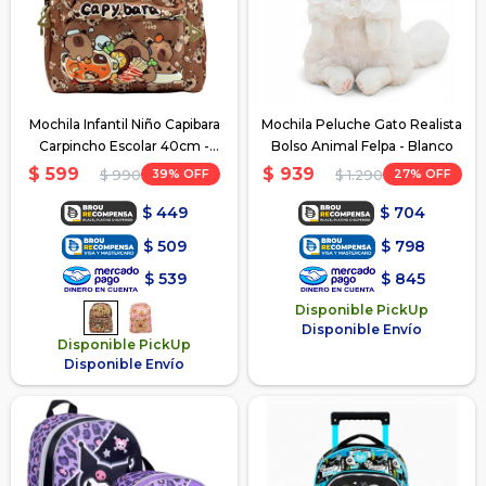
Mochila Infantil Niño Capibara
Mochila Peluche Gato Realista
Carpincho Escolar 40cm -
Bolso Animal Felpa - Blanco
Marron
$
599
$
939
39
27
$
990
$
1.290
$
449
$
704
$
509
$
798
$
539
$
845
Disponible PickUp
Disponible Envío
Disponible PickUp
Disponible Envío