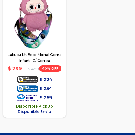
Labubu Muñeca Morral Goma
Infantil C/ Correa
$
299
40
$
499
$
224
$
254
$
269
Disponible PickUp
Disponible Envío