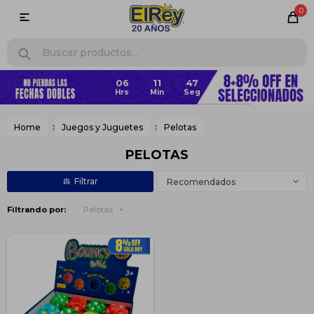
0

06
11
47
Home
Juegos y Juguetes
Pelotas
PELOTAS
Recomendados
Filtrando por:
Pelotas