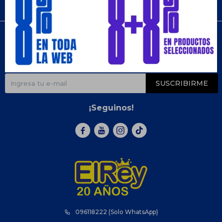
Compra
Newsletter
¡Suscribite y recibí todas nuestras novedades!
SUSCRIBIRME
¡Seguinos!



096118222 (Solo WhatsApp)