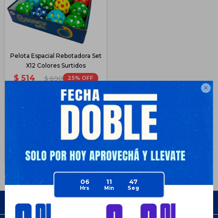
Pelota Espacial Rebotadora Set
X12 Colores Surtidos
$
514
25
$
690

$
386
$
386
$
437
$
463
Disponible PickUp
Disponible Envío
06
11
47
Empresa