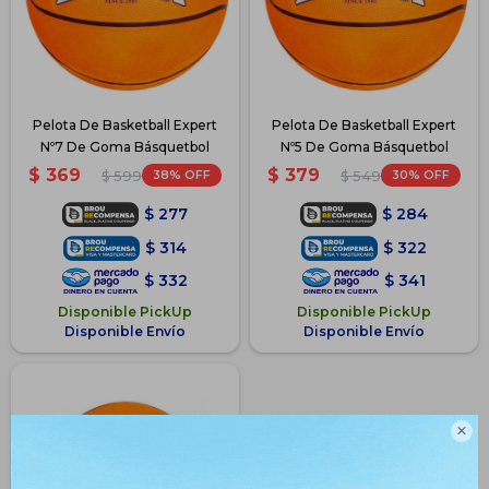
Pelota De Basketball Expert
Pelota De Basketball Expert
Nº7 De Goma Básquetbol
Nº5 De Goma Básquetbol
$
369
$
379
38
30
$
599
$
549
$
277
$
284
$
314
$
322
$
332
$
341
Disponible PickUp
Disponible PickUp
Disponible Envío
Disponible Envío
