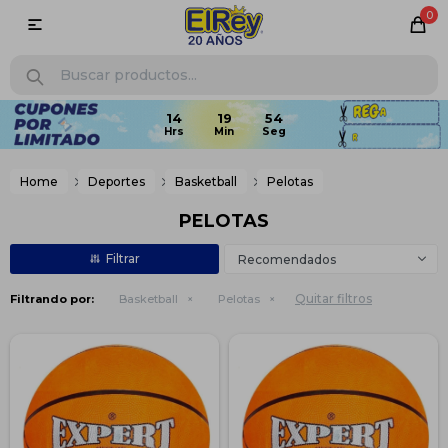
0

Home
Deportes
Basketball
Pelotas
PELOTAS
Recomendados
Quitar filtros
Filtrando por:
Basketball
Pelotas