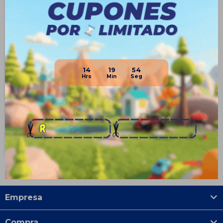
Pelota De Basketball Expert
Nº3 De Goma Basquetbol
14
19
54
$
299
45
$
549
$
224
$
254
$
269
Disponible PickUp
Disponible Envío
Empresa
Compra