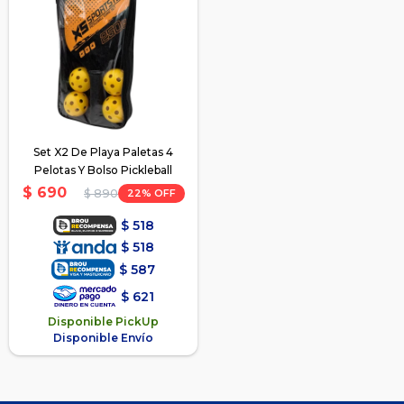
Set X2 De Playa Paletas 4
Pelotas Y Bolso Pickleball
$
690
22
$
890
$
518
$
518
$
587
$
621
Disponible PickUp
Disponible Envío