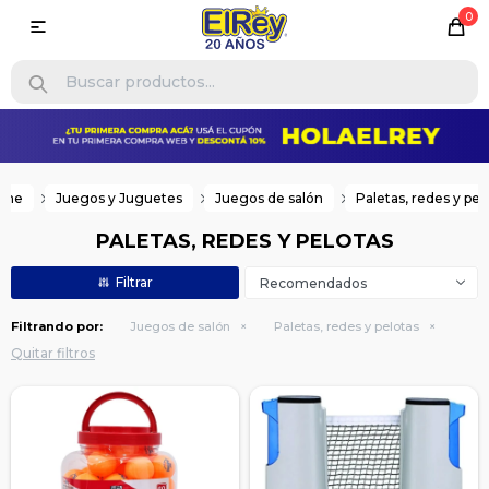
0

ome
Juegos y Juguetes
Juegos de salón
Paletas, redes y pel
PALETAS, REDES Y PELOTAS
Recomendados
Filtrando por:
Juegos de salón
Paletas, redes y pelotas
Quitar filtros