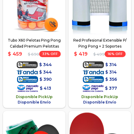
Tubo X60 Pelotas Ping Pong
Red Profesional Extensible P/
Calidad Premium Pelotitas
Ping Pong + 2 Soportes
$
459
$
419
33
16
$
690
$
499
$
344
$
314
$
344
$
314
$
390
$
356
$
413
$
377
Disponible PickUp
Disponible PickUp
Disponible Envío
Disponible Envío