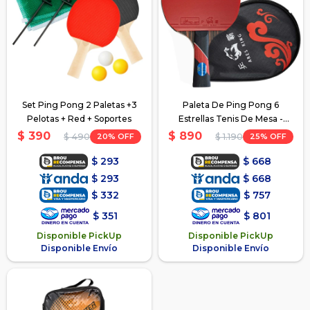
Set Ping Pong 2 Paletas +3
Paleta De Ping Pong 6
Pelotas + Red + Soportes
Estrellas Tenis De Mesa -
Rojo/Negro
$
390
$
890
20
25
$
490
$
1.190
$
293
$
668
$
293
$
668
$
332
$
757
$
351
$
801
Disponible PickUp
Disponible PickUp
Disponible Envío
Disponible Envío