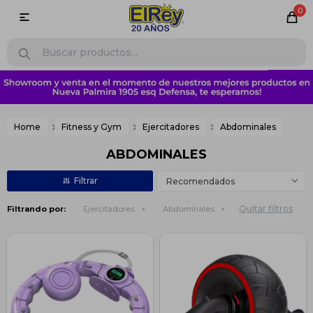
0

Home
Fitness y Gym
Ejercitadores
Abdominales
ABDOMINALES
Recomendados
Quitar filtros
Filtrando por:
Ejercitadores
Abdominales