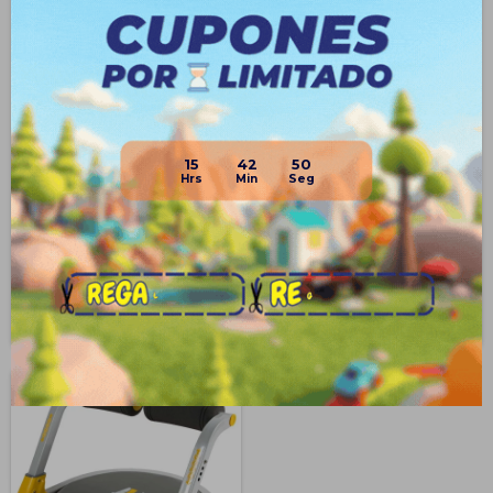
Rueda Abdominales Original +
Rueda Doble Ejercicio
Mini Alfombra Ab Wheel
Abdominal Ab Wheel +
15
42
50
Alfombra
$
299
$
390
40
20
$
499
$
490
$
224
$
293
$
254
$
332
$
269
$
351
Disponible PickUp
Disponible PickUp
Disponible Envío
Disponible Envío