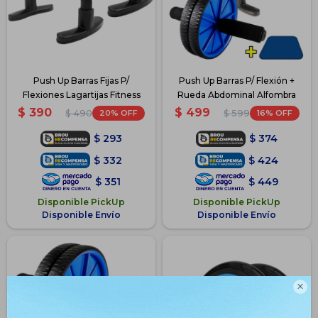
Push Up Barras Fijas P/
Push Up Barras P/ Flexión +
Flexiones Lagartijas Fitness
Rueda Abdominal Alfombra
$
390
$
499
20
16
$
490
$
599
$
293
$
374
$
332
$
424
$
351
$
449
Disponible PickUp
Disponible PickUp
Disponible Envío
Disponible Envío
