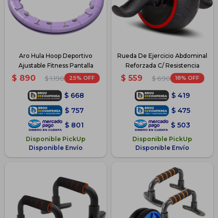
Aro Hula Hoop Deportivo
Rueda De Ejercicio Abdominal
Ajustable Fitness Pantalla
Reforzada C/ Resistencia
$
890
$
559
25
18
$
1.190
$
690
$
668
$
419
$
757
$
475
$
801
$
503
Disponible PickUp
Disponible PickUp
Disponible Envío
Disponible Envío