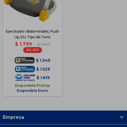
Ejercitador Abdominales, Push
Up, Etc Tipo Ab Tonic
$
1.799
$
1.990
9
$
1.349
$
1.529
$
1.619
Disponible PickUp
Disponible Envío
Empresa