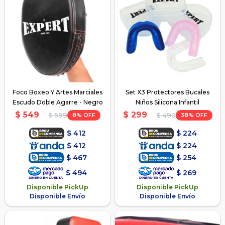
Foco Boxeo Y Artes Marciales
Set X3 Protectores Bucales
Escudo Doble Agarre - Negro
Niños Silicona Infantil
$
549
$
299
8
38
$
599
$
490
$
412
$
224
$
412
$
224
$
467
$
254
$
494
$
269
Disponible PickUp
Disponible PickUp
Disponible Envío
Disponible Envío