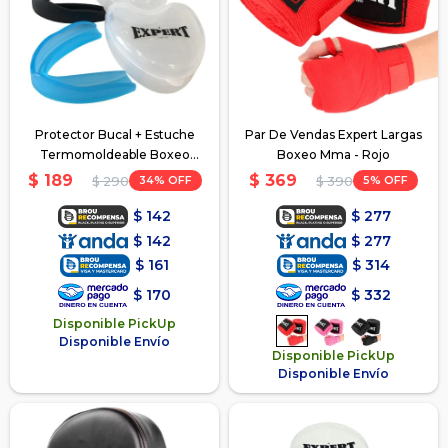
Protector Bucal + Estuche
Par De Vendas Expert Largas
Termomoldeable Boxeo
Boxeo Mma - Rojo
Hockey
$
189
$
369
34
5
$
290
$
390
$
142
$
277
$
142
$
277
$
161
$
314
$
170
$
332
Disponible PickUp
Disponible Envío
Disponible PickUp
Disponible Envío