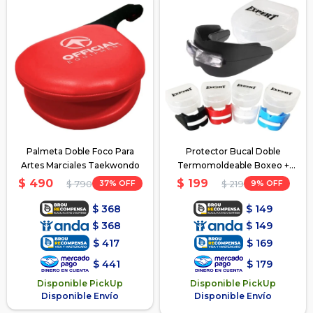
Palmeta Doble Foco Para
Protector Bucal Doble
Artes Marciales Taekwondo
Termomoldeable Boxeo +
Estuche!
$
490
$
199
37
9
$
790
$
219
$
368
$
149
$
368
$
149
$
417
$
169
$
441
$
179
Disponible PickUp
Disponible PickUp
Disponible Envío
Disponible Envío