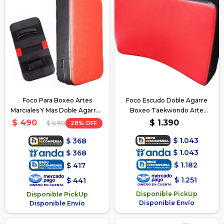
Foco Para Boxeo Artes
Foco Escudo Doble Agarre
Marciales Y Mas Doble Agarre -
Boxeo Taekwondo Arte
Negro
Marcial - Negro
$
1.390
$
490
28
$
690
$
1.043
$
368
$
1.043
$
368
$
1.182
$
417
$
1.251
$
441
Disponible PickUp
Disponible PickUp
Disponible Envío
Disponible Envío