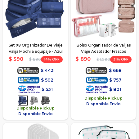
Set X8 Organizador De Viaje
Bolso Organizador de Valijas
Valija Mochila Equipaje - Azul
Viaje Adaptador Frascos
$
590
$
890
14
31
$
690
$
1.290
$
443
$
668
$
502
$
757
$
531
$
801
Disponible PickUp
Disponible Envío
Disponible PickUp
Disponible Envío