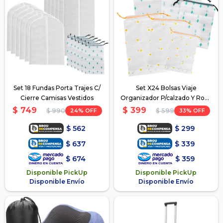
Set 18 Fundas Porta Trajes C/
Set X24 Bolsas Viaje
Cierre Camisas Vestidos
Organizador P/calzado Y Ropa
- Cactus
$
749
$
399
24
33
$
990
$
599
$
562
$
299
$
637
$
339
$
674
$
359
Disponible PickUp
Disponible PickUp
Disponible Envío
Disponible Envío