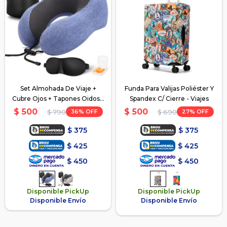
Set Almohada De Viaje +
Funda Para Valijas Poliéster Y
Cubre Ojos + Tapones Oidos -
Spandex C/ Cierre - Viajes
Azul
$
500
$
500
36
27
$
790
$
690
$
375
$
375
$
425
$
425
$
450
$
450
Disponible PickUp
Disponible PickUp
Disponible Envío
Disponible Envío