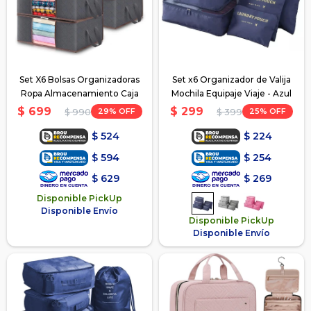
Set X6 Bolsas Organizadoras
Set x6 Organizador de Valija
Ropa Almacenamiento Caja
Mochila Equipaje Viaje - Azul
$
699
$
299
29
25
$
990
$
399
$
524
$
224
$
594
$
254
$
629
$
269
Disponible PickUp
Disponible Envío
Disponible PickUp
Disponible Envío