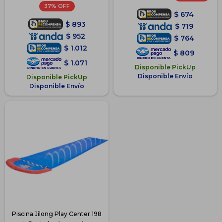
37
$
674
$
893
$
719
$
952
$
764
$
1.012
$
809
$
1.071
Disponible PickUp
Disponible Envío
Disponible PickUp
Disponible Envío
Piscina Jilong Play Center 198