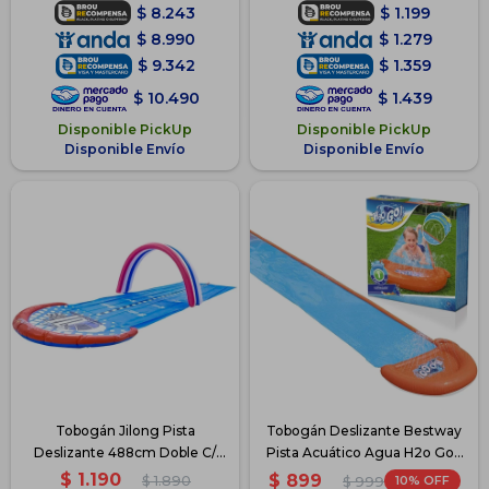
$
8.243
$
1.199
$
8.990
$
1.279
$
9.342
$
1.359
$
10.490
$
1.439
Disponible PickUp
Disponible PickUp
Disponible Envío
Disponible Envío
Tobogán Jilong Pista
Tobogán Deslizante Bestway
Deslizante 488cm Doble C/
Pista Acuático Agua H2o Go -
Arco
Azul
$
1.190
$
899
$
1.890
10
$
999