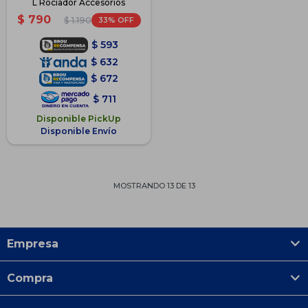
L Rociador Accesorios
$
790
33
$
1.190
$
593
$
632
$
672
$
711
Disponible PickUp
Disponible Envío
MOSTRANDO
13
DE
13
Empresa
Compra