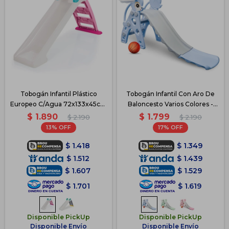
Tobogán Infantil Plástico
Tobogán Infantil Con Aro De
Europeo C/Agua 72x133x45cm
Baloncesto Varios Colores -
- Rosa
Azul
$
1.890
$
1.799
$
2.190
$
2.190
13
17
$
1.418
$
1.349
$
1.512
$
1.439
$
1.607
$
1.529
$
1.701
$
1.619
Disponible PickUp
Disponible PickUp
Disponible Envío
Disponible Envío