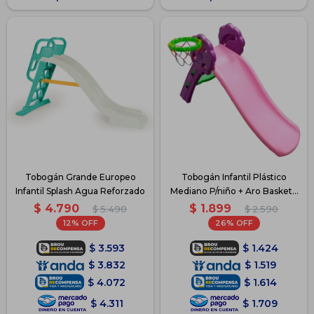
Tobogán Grande Europeo
Tobogán Infantil Plástico
Infantil Splash Agua Reforzado
Mediano P/niño + Aro Basket -
Violeta con rosado
$
4.790
$
1.899
$
5.490
$
2.590
12
26
$
3.593
$
1.424
$
3.832
$
1.519
$
4.072
$
1.614
$
4.311
$
1.709