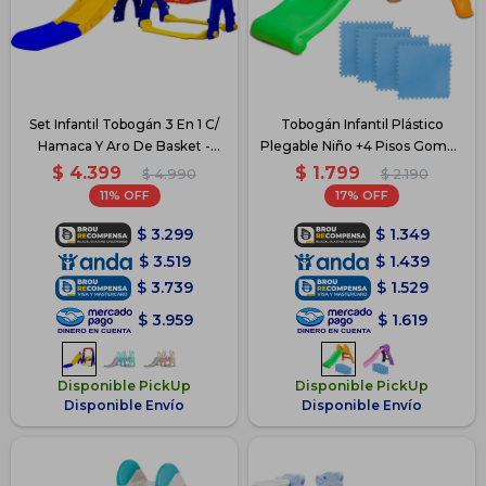
Set Infantil Tobogán 3 En 1 C/
Tobogán Infantil Plástico
Hamaca Y Aro De Basket -
Plegable Niño +4 Pisos Goma -
Multicolor
Verde con naranja
$
4.399
$
1.799
$
4.990
$
2.190
11
17
$
3.299
$
1.349
$
3.519
$
1.439
$
3.739
$
1.529
$
3.959
$
1.619
Disponible PickUp
Disponible PickUp
Disponible Envío
Disponible Envío