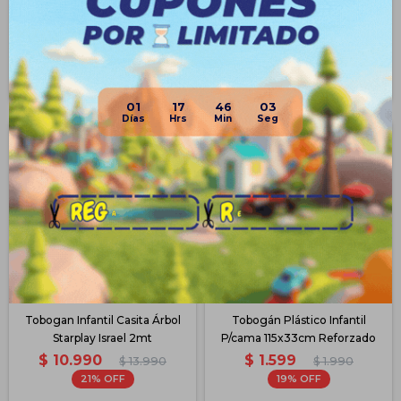
$
2.542
$
2.967
$
2.691
$
3.141
Disponible PickUp
Disponible PickUp
Disponible Envío
Disponible Envío
01
17
46
02
Tobogan Infantil Casita Árbol
Tobogán Plástico Infantil
Starplay Israel 2mt
P/cama 115x33cm Reforzado
$
10.990
$
1.599
$
13.990
$
1.990
21
19