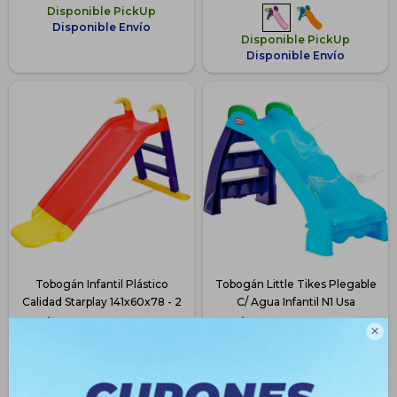
Disponible PickUp
Disponible Envío
Disponible PickUp
Disponible Envío
Tobogán Infantil Plástico
Tobogán Little Tikes Plegable
Calidad Starplay 141x60x78 - 2
C/ Agua Infantil N1 Usa
$
2.990
$
3.490
$
3.990
$
3.990

25
12
$
2.243
$
2.618
$
2.392
$
2.792