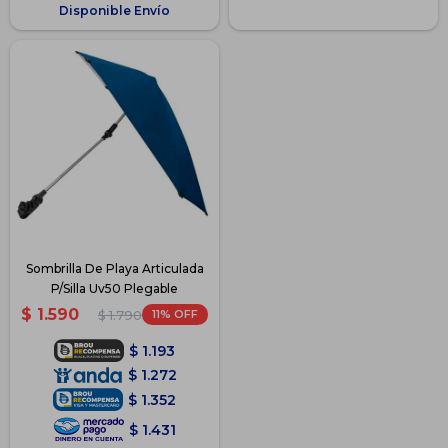
Disponible Envío
Sombrilla De Playa Articulada
P/Silla Uv50 Plegable
$
1.590
11
$
1.790
$
1.193
$
1.272
$
1.352
$
1.431