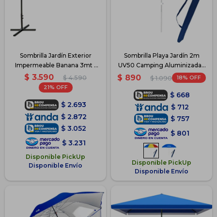
Sombrilla Jardín Exterior
Sombrilla Playa Jardín 2m
Impermeable Banana 3mt -
UV50 Camping Aluminizada -
Beige
Multicolor
$
3.590
$
890
$
4.590
18
$
1.090
21
$
668
$
2.693
$
712
$
2.872
$
757
$
3.052
$
801
$
3.231
Disponible PickUp
Disponible PickUp
Disponible Envío
Disponible Envío