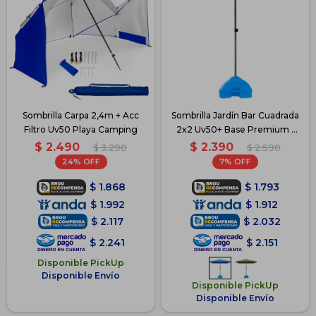
Sombrilla Carpa 2,4m + Acc
Sombrilla Jardín Bar Cuadrada
Filtro Uv50 Playa Camping
2x2 Uv50+ Base Premium -
Azul
$
2.490
$
2.390
$
3.290
$
2.590
24
7
$
1.868
$
1.793
$
1.992
$
1.912
$
2.117
$
2.032
$
2.241
$
2.151
Disponible PickUp
Disponible Envío
Disponible PickUp
Disponible Envío