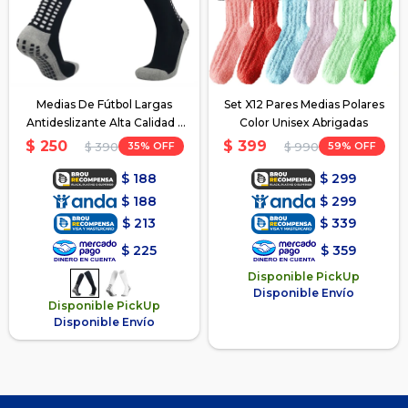
Medias De Fútbol Largas
Set X12 Pares Medias Polares
Antideslizante Alta Calidad -
Color Unisex Abrigadas
Negro
$
250
$
399
35
59
$
390
$
990
$
188
$
299
$
188
$
299
$
213
$
339
$
225
$
359
Disponible PickUp
Disponible Envío
Disponible PickUp
Disponible Envío