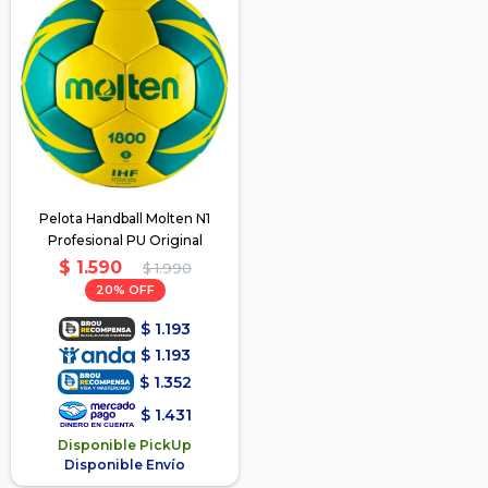
Pelota Handball Molten N1
Profesional PU Original
$
1.590
$
1.990
20
$
1.193
$
1.193
$
1.352
$
1.431
Disponible PickUp
Disponible Envío