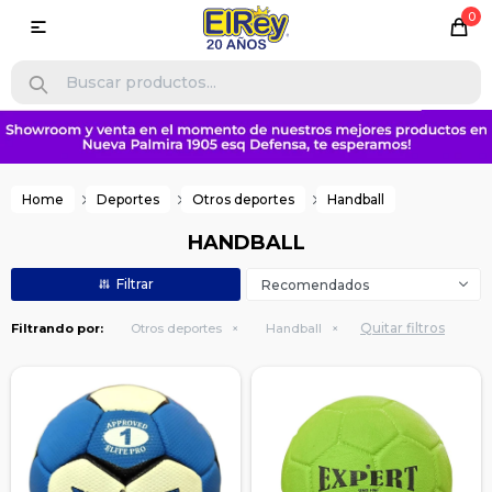
0

Home
Deportes
Otros deportes
Handball
HANDBALL
Recomendados
Quitar filtros
Filtrando por:
Otros deportes
Handball