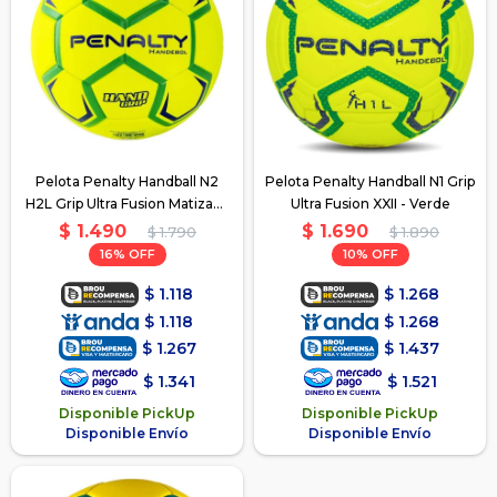
Pelota Penalty Handball N2
Pelota Penalty Handball N1 Grip
H2L Grip Ultra Fusion Matizada
Ultra Fusion XXII - Verde
- H2L
$
1.490
$
1.690
$
1.790
$
1.890
16
10
$
1.118
$
1.268
$
1.118
$
1.268
$
1.267
$
1.437
$
1.341
$
1.521
Disponible PickUp
Disponible PickUp
Disponible Envío
Disponible Envío