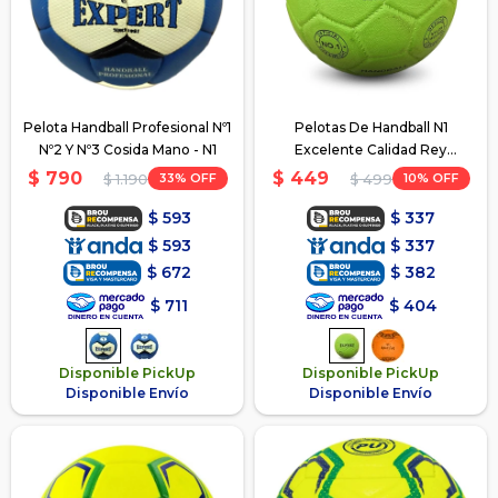
Pelota Handball Profesional Nº1
Pelotas De Handball N1
Nº2 Y Nº3 Cosida Mano - N1
Excelente Calidad Rey
Entretenimiento - Verde
$
790
$
449
33
10
$
1.190
$
499
$
593
$
337
$
593
$
337
$
672
$
382
$
711
$
404
Disponible PickUp
Disponible PickUp
Disponible Envío
Disponible Envío