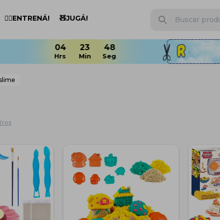
🏋️‍♂️ENTRENÁ!
🧸JUGÁ!
 slime
ltros