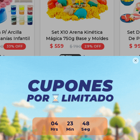
P/ Arcilla
Set X10 Arena Kinética
Set D
nías Infantil
Mágica 750g Base y Moldes
De P
$
559
$
9
33
29
90
$
790
$
743
$
419

$
842
$
475
$
891
$
503
e PickUp
Disponible PickUp
e Envío
Disponible Envío
04
23
48