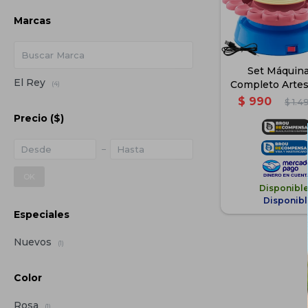
Marcas
Set Máquina 
El Rey
Completo Artesa
(4)
$
990
$
1.4
Precio
($)
OK
Disponibl
Disponibl
Especiales
Nuevos
(1)
Color
Rosa
(1)