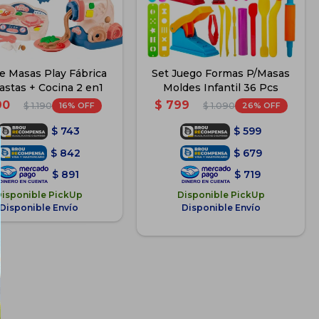
e Masas Play Fábrica
Set Juego Formas P/Masas
astas + Cocina 2 en1
Moldes Infantil 36 Pcs
90
$
799
16
26
$
1.190
$
1.090
$
743
$
599
$
842
$
679
$
891
$
719
Disponible PickUp
Disponible PickUp
Disponible Envío
Disponible Envío