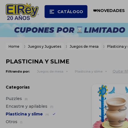
👑NOVEDADES
CATÁLOGO
Home
Juegos y Juguetes
Juegos de mesa
Plasticina y
PLASTICINA Y SLIME
Quitar fi
Filtrando por:
Juegos de mesa
Plasticina y slime
Categorías
Puzzles
(8)
Encastre y apilables
(11)
Plasticina y slime
(4)
Otros
(1)