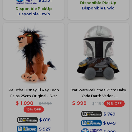
$
2.151
Disponible PickUp
Disponible Envío
Disponible PickUp
Disponible Envío
Peluche Disney El Rey Leon
Star Wars Peluches 25cm Baby
Felpa 25cm Original - Skar
Yoda Darth Vader -
Mandalorian
$
1.090
$
999
$
1.290
16
$
1.190
15
$
749
$
818
$
849
$
927
$
899