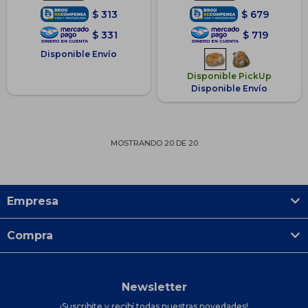
$
313
$
679
$
331
$
719
Disponible Envío
Disponible PickUp
Disponible Envío
MOSTRANDO
20
DE
20
Empresa
Compra
Newsletter
¡Suscribite y recibí todas nuestras novedades!