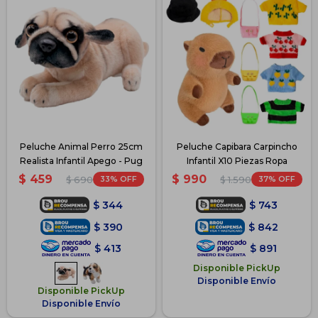
Peluche Animal Perro 25cm
Peluche Capibara Carpincho
Realista Infantil Apego - Pug
Infantil X10 Piezas Ropa
$
459
$
990
33
37
$
690
$
1.590
$
344
$
743
$
390
$
842
$
413
$
891
Disponible PickUp
Disponible Envío
Disponible PickUp
Disponible Envío