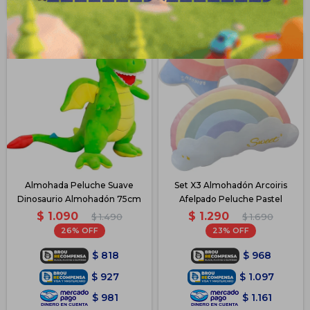
Disponible Envío
Almohada Peluche Suave
Set X3 Almohadón Arcoiris
Dinosaurio Almohadón 75cm
Afelpado Peluche Pastel
$
1.090
$
1.290
$
1.490
$
1.690
26
23
$
818
$
968
$
927
$
1.097
$
981
$
1.161