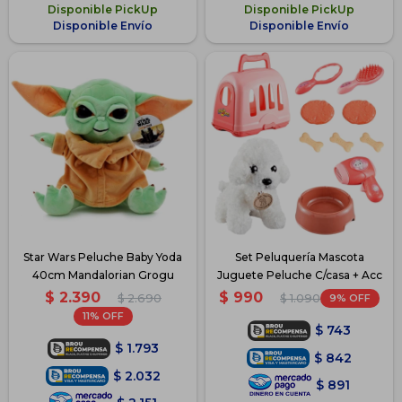
Disponible PickUp
Disponible PickUp
Disponible Envío
Disponible Envío
Star Wars Peluche Baby Yoda
Set Peluquería Mascota
40cm Mandalorian Grogu
Juguete Peluche C/casa + Acc
$
2.390
$
990
$
2.690
9
$
1.090
11
$
743
$
1.793
$
842
$
2.032
$
891