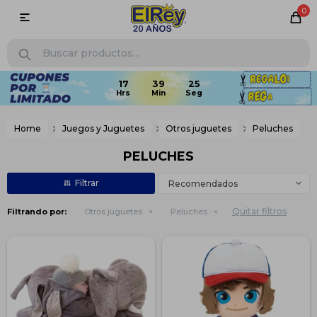
0

17
39
24
Home
Juegos y Juguetes
Otros juguetes
Peluches
PELUCHES
Recomendados
Quitar filtros
Filtrando por:
Otros juguetes
Peluches