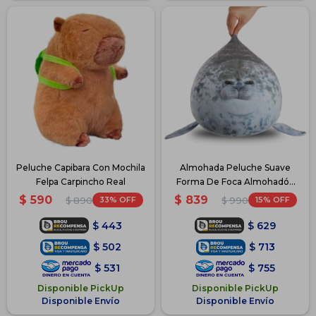
Peluche Capibara Con Mochila
Almohada Peluche Suave
Felpa Carpincho Real
Forma De Foca Almohadón
60cm
$
590
$
839
33
15
$
890
$
990
$
443
$
629
$
502
$
713
$
531
$
755
Disponible PickUp
Disponible PickUp
Disponible Envío
Disponible Envío