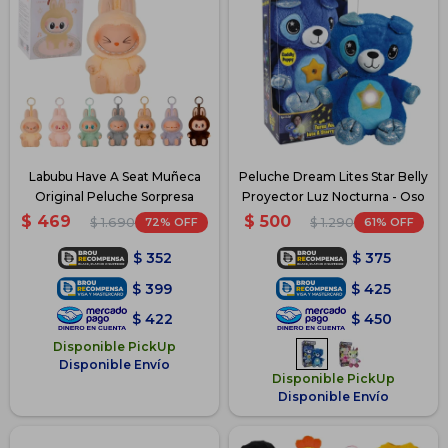
Labubu Have A Seat Muñeca
Peluche Dream Lites Star Belly
Original Peluche Sorpresa
Proyector Luz Nocturna - Oso
$
469
$
500
72
61
$
1.690
$
1.290
$
352
$
375
$
399
$
425
$
422
$
450
Disponible PickUp
Disponible Envío
Disponible PickUp
Disponible Envío