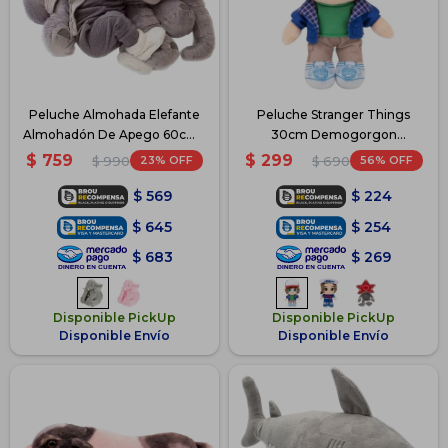
Peluche Almohada Elefante
Peluche Stranger Things
Almohadón De Apego 60cm -
30cm Demogorgon
Gris
Personajes - 1
$
759
$
299
23
56
$
990
$
690
$
569
$
224
$
645
$
254
$
683
$
269
Disponible PickUp
Disponible PickUp
Disponible Envío
Disponible Envío