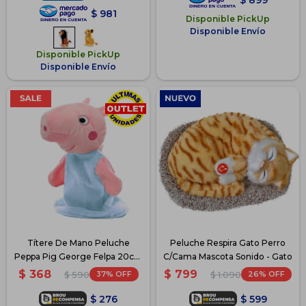
$
981
Disponible PickUp
Disponible Envío
Disponible PickUp
Disponible Envío
Títere De Mano Peluche
Peluche Respira Gato Perro
Peppa Pig George Felpa 20cm
C/Cama Mascota Sonido - Gato
- George
$
368
$
799
37
26
$
590
$
1.090
$
276
$
599