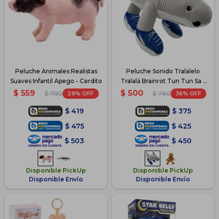
Peluche Animales Realistas
Peluche Sonido Tralalelo
Suaves Infantil Apego - Cerdito
Tralalá Brainrot Tun Tun Sa -
Tralalero
$
559
$
500
29
36
$
790
$
790
$
419
$
375
$
475
$
425
$
503
$
450
Disponible PickUp
Disponible PickUp
Disponible Envío
Disponible Envío