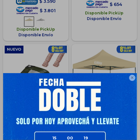
$
3.590
$
654
$
3.801
Disponible PickUp
Disponible Envío
Disponible PickUp
Disponible Envío

Lona Toldo Impermeable Uv
Gazebo 2x2mt Toldo Carpa
Carpa 2x3mt + 2 Cuerda 5m
Uv30 Impermeable Resistente
- Beige
$
2.659
$
257
21
$
3.090
$
329
13
15
00
19