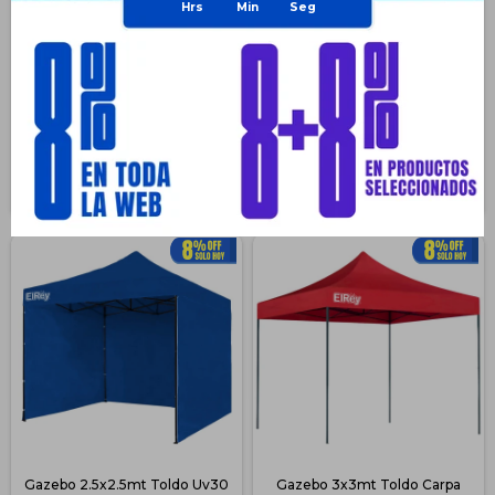
$
193
$
1.994
$
193
$
1.994
$
218
$
2.260
$
231
$
2.393
Disponible PickUp
Disponible Envío
Disponible PickUp
Disponible Envío
Gazebo 2.5x2.5mt Toldo Uv30
Gazebo 3x3mt Toldo Carpa