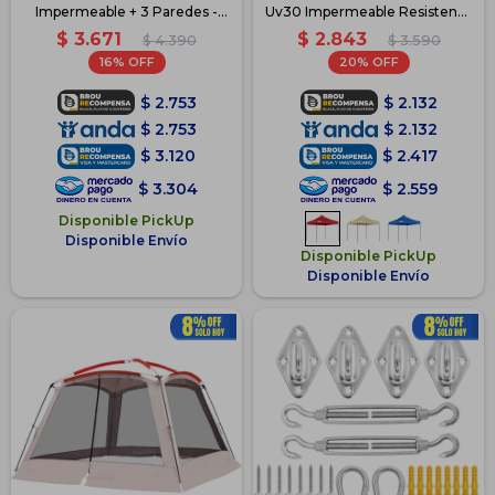
Impermeable + 3 Paredes -
Uv30 Impermeable Resistente
Azul
- Rojo
$
3.671
$
2.843
$
4.390
$
3.590
16
20
$
2.753
$
2.132
$
2.753
$
2.132
$
3.120
$
2.417
$
3.304
$
2.559
Disponible PickUp
Disponible Envío
Disponible PickUp
Disponible Envío