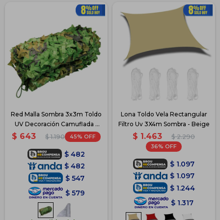
Red Malla Sombra 3x3m Toldo
Lona Toldo Vela Rectangular
UV Decoración Camuflada -
Filtro Uv 3X4m Sombra - Beige
Verde
$
1.463
$
643
45
$
2.290
$
1.190
36
$
482
$
1.097
$
482
$
1.097
$
547
$
1.244
$
579
$
1.317