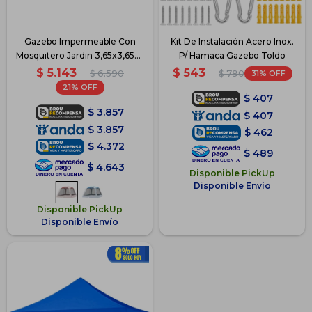
Gazebo Impermeable Con
Kit De Instalación Acero Inox.
Mosquitero Jardin 3,65x3,65m
P/ Hamaca Gazebo Toldo
- Beige
$
5.143
$
543
$
6.590
31
$
790
21
$
407
$
3.857
$
407
$
3.857
$
462
$
4.372
$
489
$
4.643
Disponible PickUp
Disponible Envío
Disponible PickUp
Disponible Envío