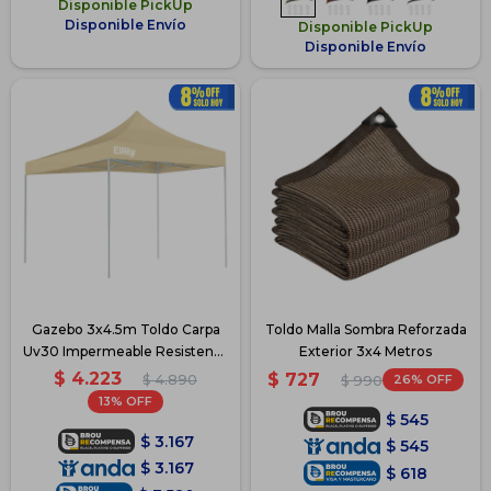
Disponible PickUp
Disponible Envío
Disponible PickUp
Disponible Envío
Gazebo 3x4.5m Toldo Carpa
Toldo Malla Sombra Reforzada
Uv30 Impermeable Resistente
Exterior 3x4 Metros
- Beige
$
4.223
$
727
$
4.890
26
$
990
13
$
545
$
3.167
$
545
$
3.167
$
618