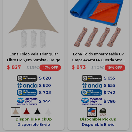
Lona Toldo Vela Triangular
Lona Toldo Impermeable Uv
Filtro Uv 3,6m Sombra - Beige
Carpa 4x4mt+4 Cuerda 5mt -
Azul
$
827
$
873
47
19
$
1.590
$
1.090
$
620
$
655
$
620
$
655
$
703
$
742
$
744
$
786
Disponible PickUp
Disponible PickUp
Disponible Envío
Disponible Envío