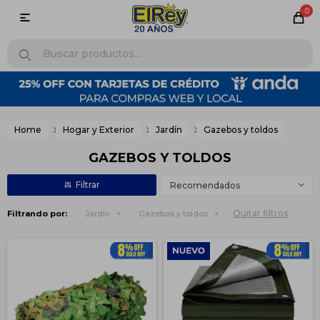
0

Home
Hogar y Exterior
Jardín
Gazebos y toldos
GAZEBOS Y TOLDOS
Recomendados
Quitar filtros
Filtrando por:
Jardín
Gazebos y toldos