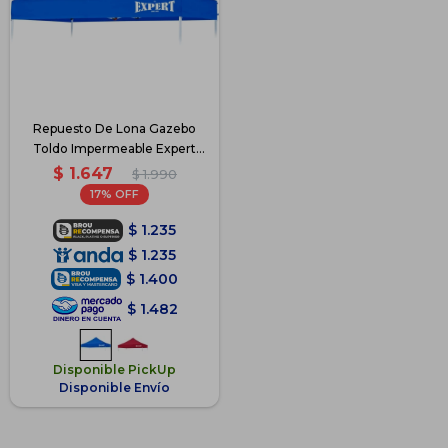
Repuesto De Lona Gazebo
Toldo Impermeable Expert
3x3m - Azul
$
1.647
$
1.990
17
$
1.235
$
1.235
$
1.400
$
1.482
Disponible PickUp
Disponible Envío