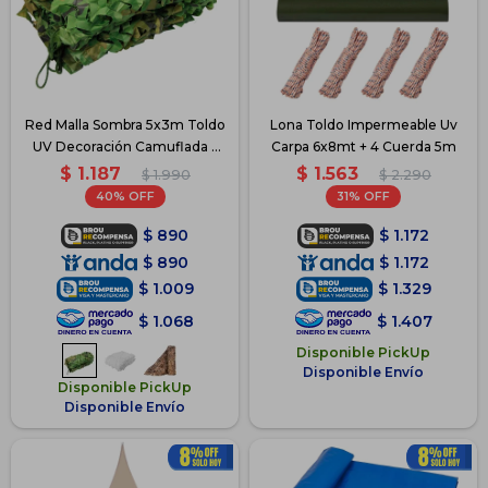
Red Malla Sombra 5x3m Toldo
Lona Toldo Impermeable Uv
UV Decoración Camuflada -
Carpa 6x8mt + 4 Cuerda 5m
Verde
$
1.187
$
1.563
$
1.990
$
2.290
40
31
$
890
$
1.172
$
890
$
1.172
$
1.009
$
1.329
$
1.068
$
1.407
Disponible PickUp
Disponible Envío
Disponible PickUp
Disponible Envío