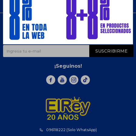
Compra
Newsletter
¡Suscribite y recibí todas nuestras novedades!
SUSCRIBIRME
¡Seguinos!



096118222 (Solo WhatsApp)