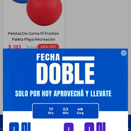
Pelotas De Goma P/ Frontón
Paleta Playa Recreación
$
183
26
$
249

$
137
$
137
$
156
$
165
Disponible PickUp
Disponible Envío
17
03
48
Empresa