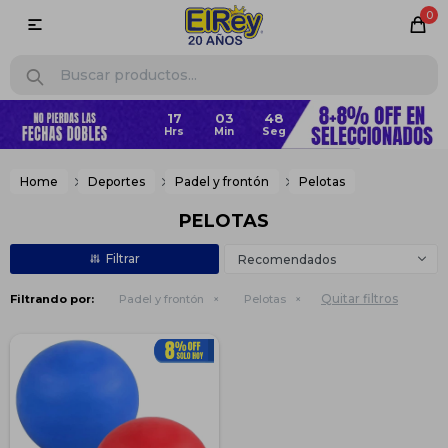
0

Home
Deportes
Padel y frontón
Pelotas
PELOTAS
Recomendados
Quitar filtros
Filtrando por:
Padel y frontón
Pelotas