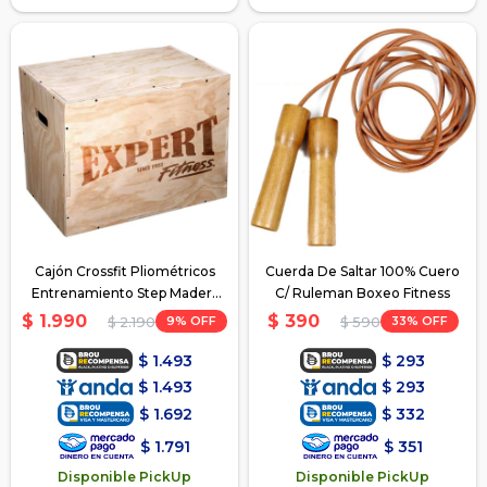
Cajón Crossfit Pliométricos
Cuerda De Saltar 100% Cuero
Entrenamiento Step Madera
C/ Ruleman Boxeo Fitness
30x35x40cm
$
1.990
$
390
9
33
$
2.190
$
590
$
1.493
$
293
$
1.493
$
293
$
1.692
$
332
$
1.791
$
351
Disponible PickUp
Disponible PickUp