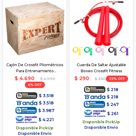
Cajón De Crossfit Pliométricos
Cuerda De Saltar Ajustable
Para Entrenamiento
Boxeo Crossfit Fitness
50x60x75cm
$
4.690
$
290
$
4.990
25
$
390
6
$
218
$
3.518
$
218
$
3.518
$
247
$
3.987
$
261
$
4.221
Disponible PickUp
Disponible Envío
Disponible PickUp
Disponible Envío