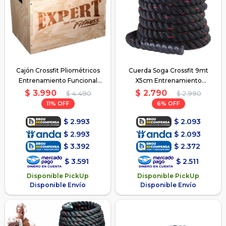
Cajón Crossfit Pliométricos
Cuerda Soga Crossfit 9mt
Entrenamiento Funcional
X5cm Entrenamiento
40x50x60cm
Funcional
$
3.990
$
2.790
$
4.490
$
2.990
11
6
$
2.993
$
2.093
$
2.993
$
2.093
$
3.392
$
2.372
$
3.591
$
2.511
Disponible PickUp
Disponible PickUp
Disponible Envío
Disponible Envío