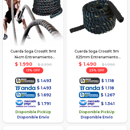
Cuerda Soga Crossfit 9mt
Cuerda Soga Crossfit 9m
X4cm Entrenamiento
X25mm Entrenamiento
Funcional
Funcional
$
1.990
$
1.490
$
2.290
$
1.990
13
25
$
1.493
$
1.118
$
1.493
$
1.118
$
1.692
$
1.267
$
1.791
$
1.341
Disponible PickUp
Disponible PickUp
Disponible Envío
Disponible Envío