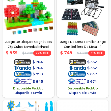
Juego De Bloques Magnéticos
Juego De Mesa Familiar Bingo
75p Cubos Novedad Minecii
Con Bolillero De Metal - 1
$
939
$
749
27
31
$
1.290
$
1.090
$
704
$
562
$
704
$
562
$
798
$
637
$
845
$
674
Disponible PickUp
Disponible PickUp
Disponible Envío
Disponible Envío