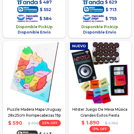
$
487
$
629
$
552
$
713
$
584
$
755
Disponible PickUp
Disponible PickUp
Disponible Envío
Disponible Envío
Puzzle Madera Mapa Uruguay
Hitster Juego De Mesa Música
28x25cm Rompecabezas 19p
Grandes Éxitos Fiesta
$
1.890
$
590
25
$
2.190
$
790
13
$
443