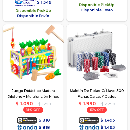
$
1.349
Disponible PickUp
Disponible Envío
Disponible PickUp
Disponible Envío
Juego Didáctico Madera
Maletín De Poker C/ Llave 300
Xilófono + Multifunción Niños
Fichas Cartas Y Dados
$
1.090
$
1.990
$
1.290
$
2.290
15
13
$
818
$
1.493
$
818
$
1.493