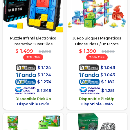
Puzzle Infantil Electrónico
Juego Bloques Magneticos
Interactivo Super Slide
Dinosaurios C/luz 123pcs
$
1.499
$
1.390
$
2.190
$
1.890
31
26
$
1.124
$
1.043
$
1.124
$
1.043
$
1.274
$
1.182
$
1.349
$
1.251
Disponible PickUp
Disponible PickUp
Disponible Envío
Disponible Envío