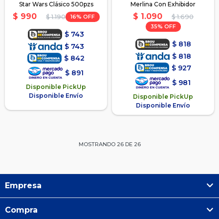
Star Wars Clásico 500pzs
Merlina Con Exhibidor
$
1.090
$
990
16
$
1.690
$
1.190
35
$
743
$
818
$
743
$
818
$
842
$
927
$
891
$
981
Disponible PickUp
Disponible Envío
Disponible PickUp
Disponible Envío
MOSTRANDO
26
DE
26
Empresa
Compra