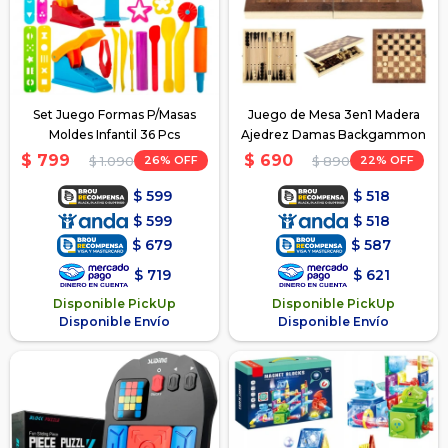
Set Juego Formas P/Masas
Juego de Mesa 3en1 Madera
Moldes Infantil 36 Pcs
Ajedrez Damas Backgammon
$
799
$
690
26
22
$
1.090
$
890
$
599
$
518
$
599
$
518
$
679
$
587
$
719
$
621
Disponible PickUp
Disponible PickUp
Disponible Envío
Disponible Envío