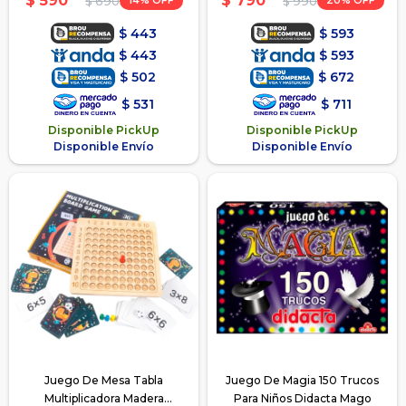
$
590
$
790
14
20
$
690
$
990
$
443
$
593
$
443
$
593
$
502
$
672
$
531
$
711
Disponible PickUp
Disponible PickUp
Disponible Envío
Disponible Envío
Juego De Mesa Tabla
Juego De Magia 150 Trucos
Multiplicadora Madera
Para Niños Didacta Mago