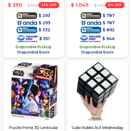
Aprendizaje
$
390
$
1.049
33
6
$
590
$
1.122
$
293
$
787
$
293
$
787
$
332
$
892
$
351
$
944
Disponible PickUp
Disponible PickUp
Disponible Envío
Disponible Envío
Puzzle Prime 3D Lenticular
Cubo Rubiks 3x3 Wednesday