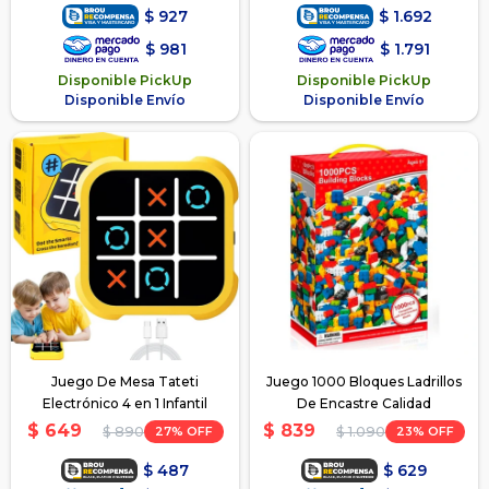
$
927
$
1.692
$
981
$
1.791
Disponible PickUp
Disponible PickUp
Disponible Envío
Disponible Envío
Juego De Mesa Tateti
Juego 1000 Bloques Ladrillos
Electrónico 4 en 1 Infantil
De Encastre Calidad
$
649
$
839
27
23
$
890
$
1.090
$
487
$
629