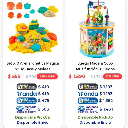
Set X10 Arena Kinética Mágica
Juego Madera Cubo
750g Base y Moldes
Multifunción 8 Juegos
Didáctico
$
559
$
1.590
29
11
$
790
$
1.790
$
419
$
1.193
$
419
$
1.193
$
475
$
1.352
$
503
$
1.431
Disponible PickUp
Disponible PickUp
Disponible Envío
Disponible Envío