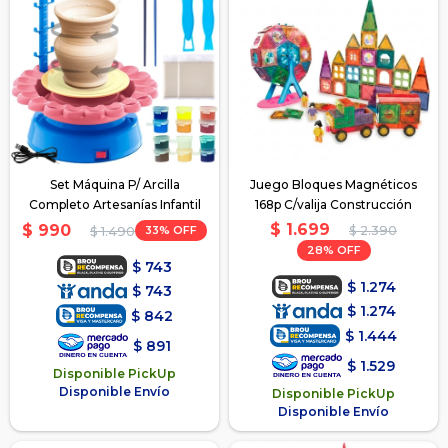
Set Máquina P/ Arcilla
Juego Bloques Magnéticos
Completo Artesanías Infantil
168p C/valija Construcción
$
1.699
$
990
33
$
2.390
$
1.490
28
$
743
$
1.274
$
743
$
1.274
$
842
$
1.444
$
891
$
1.529
Disponible PickUp
Disponible Envío
Disponible PickUp
Disponible Envío