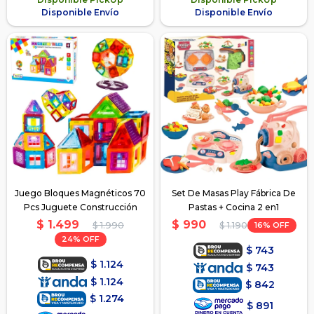
Disponible Envío
Disponible Envío
Juego Bloques Magnéticos 70
Set De Masas Play Fábrica De
Pcs Juguete Construcción
Pastas + Cocina 2 en1
$
1.499
$
990
$
1.990
16
$
1.190
24
$
743
$
1.124
$
743
$
1.124
$
842
$
1.274
$
891