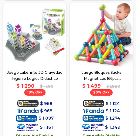
Juego Laberinto 3D Gravedad
Juego Bloques Sticks
Ingenio Lógica Didáctico
Magnéticos 166pcs
Construcción
$
1.290
$
1.499
$
1.590
$
1.890
18
20
$
968
$
1.124
$
968
$
1.124
$
1.097
$
1.274
$
1.161
$
1.349
Disponible PickUp
Disponible PickUp