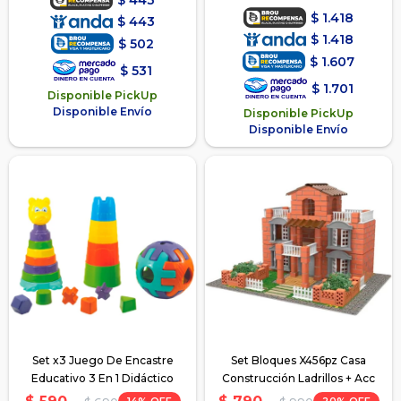
$
1.418
$
443
$
1.418
$
502
$
1.607
$
531
$
1.701
Disponible PickUp
Disponible Envío
Disponible PickUp
Disponible Envío
Set x3 Juego De Encastre
Set Bloques X456pz Casa
Educativo 3 En 1 Didáctico
Construcción Ladrillos + Acc