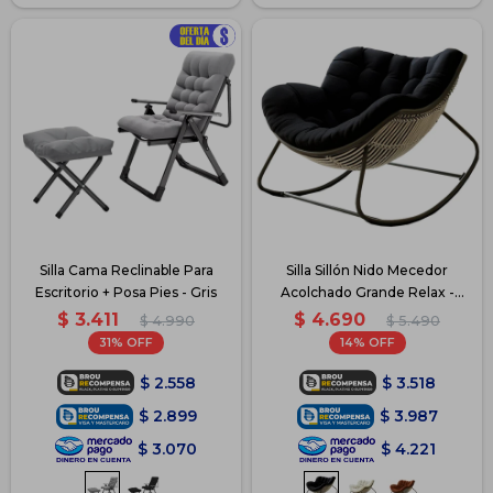
Silla Cama Reclinable Para
Silla Sillón Nido Mecedor
Escritorio + Posa Pies - Gris
Acolchado Grande Relax -
Negro
$
3.411
$
4.690
$
4.990
$
5.490
31
14
$
2.558
$
3.518
$
2.899
$
3.987
$
3.070
$
4.221