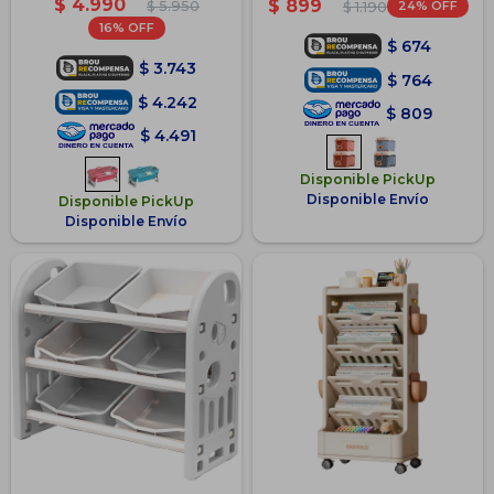
$
4.990
$
899
$
5.950
24
$
1.190
16
$
674
$
3.743
$
764
$
4.242
$
809
$
4.491
Disponible PickUp
Disponible Envío
Disponible PickUp
Disponible Envío