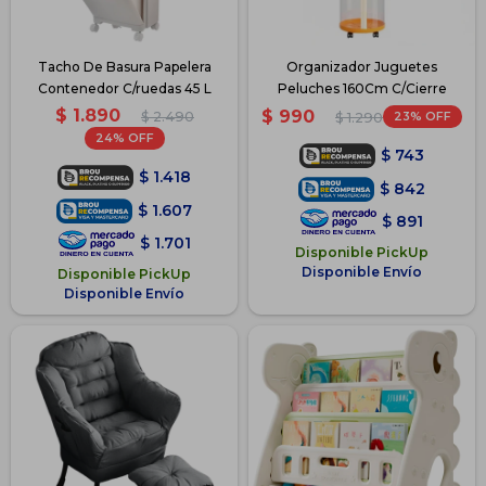
Tacho De Basura Papelera
Organizador Juguetes
Contenedor C/ruedas 45 L
Peluches 160Cm C/Cierre
$
1.890
$
990
$
2.490
23
$
1.290
24
$
743
$
1.418
$
842
$
1.607
$
891
$
1.701
Disponible PickUp
Disponible Envío
Disponible PickUp
Disponible Envío