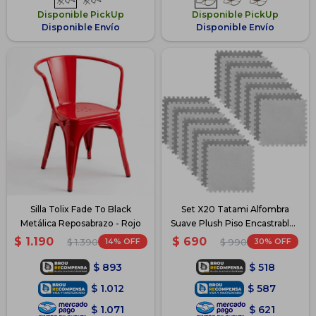
Disponible PickUp
Disponible PickUp
Disponible Envío
Disponible Envío
Silla Tolix Fade To Black
Set X20 Tatami Alfombra
Metálica Reposabrazo - Rojo
Suave Plush Piso Encastrable -
Gris
$
1.190
$
690
14
30
$
1.390
$
990
$
893
$
518
$
1.012
$
587
$
1.071
$
621