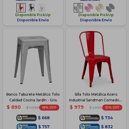
Disponible PickUp
Disponible PickUp
Disponible Envío
Disponible Envío
Banco Taburete Metálico Tolix
Silla Tolix Metálica Acero
Calidad Cocina Jardín - Gris
Industrial Sandman Comedor -
Rojo
$
890
$
979
18
10
$
1.090
$
1.090
$
668
$
734
$
757
$
832