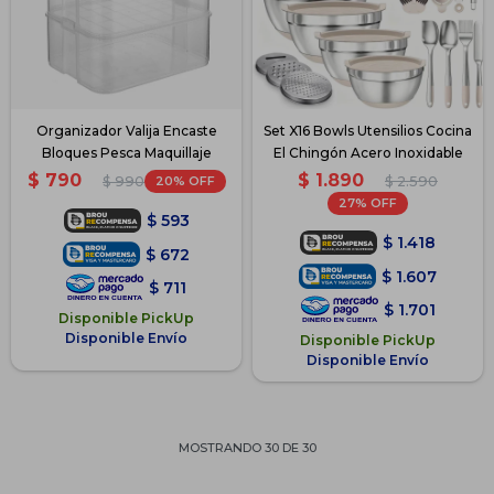
Organizador Valija Encaste
Set X16 Bowls Utensilios Cocina
Bloques Pesca Maquillaje
El Chingón Acero Inoxidable
$
1.890
$
790
20
$
2.590
$
990
27
$
593
$
1.418
$
672
$
1.607
$
711
$
1.701
Disponible PickUp
Disponible Envío
Disponible PickUp
Disponible Envío
MOSTRANDO
30
DE
30