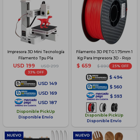
Impresora 3D Mini Tecnología
Filamento 3D PETG 1.75mm 1
Filamento Tpu Pla
Kg Para Impresora 3D - Rojo
USD
199
$
659
USD
299
25
$
890
33
$
494
USD
149
$
560
USD
169
$
593
USD
187
Disponible PickUp
Disponible PickUp
Disponible Envío
Disponible Envío