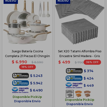
Juego Batería Cocina
Set X20 Tatami Alfombra Piso
Completa 21 Piezas El Chingón
Encastre Simil Madera - Gris
$
6.990
$
499
$
8.590
36
$
790
18
$
374
$
5.243
$
424
$
5.942
$
449
$
6.490
Disponible PickUp
Disponible PickUp
Disponible Envío
Disponible Envío