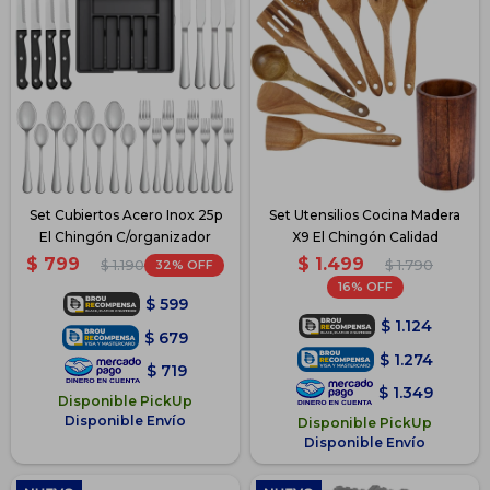
Set Cubiertos Acero Inox 25p
Set Utensilios Cocina Madera
El Chingón C/organizador
X9 El Chingón Calidad
$
1.499
$
799
32
$
1.790
$
1.190
16
$
599
$
1.124
$
679
$
1.274
$
719
$
1.349
Disponible PickUp
Disponible Envío
Disponible PickUp
Disponible Envío