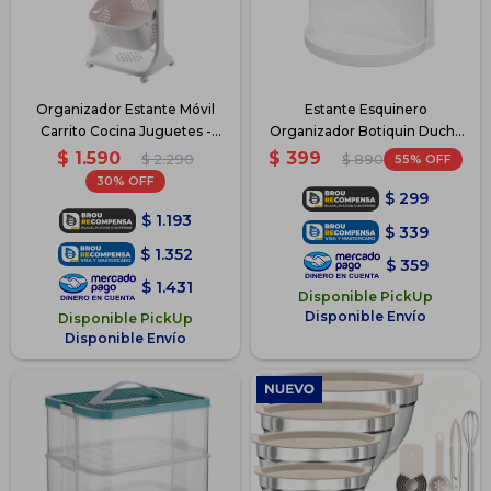
Organizador Estante Móvil
Estante Esquinero
Carrito Cocina Juguetes -
Organizador Botiquin Ducha
Blanco
Baño
$
1.590
$
399
$
2.290
55
$
890
30
$
299
$
1.193
$
339
$
1.352
$
359
$
1.431
Disponible PickUp
Disponible Envío
Disponible PickUp
Disponible Envío