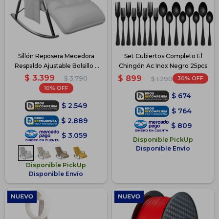
Sillón Reposera Mecedora
Set Cubiertos Completo El
Respaldo Ajustable Bolsillo -
Chingón Ac Inox Negro 25pcs
Gris
$
3.399
$
899
$
3.790
30
$
1.290
10
$
674
$
2.549
$
764
$
2.889
$
809
$
3.059
Disponible PickUp
Disponible Envío
Disponible PickUp
Disponible Envío