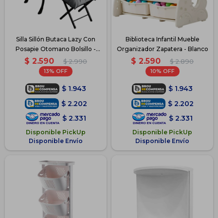
Silla Sillón Butaca Lazy Con
Biblioteca Infantil Mueble
Posapie Otomano Bolsillo -
Organizador Zapatera - Blanco
Gris
$
2.590
$
2.590
$
2.990
$
2.890
13
10
$
1.943
$
1.943
$
2.202
$
2.202
$
2.331
$
2.331
Disponible PickUp
Disponible PickUp
Disponible Envío
Disponible Envío