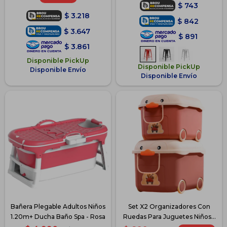
$
743
$
3.218
$
842
$
3.647
$
891
$
3.861
Disponible PickUp
Disponible PickUp
Disponible Envío
Disponible Envío
Bañera Plegable Adultos Niños
Set X2 Organizadores Con
1.20m+ Ducha Baño Spa - Rosa
Ruedas Para Juguetes Niños -
Rosa