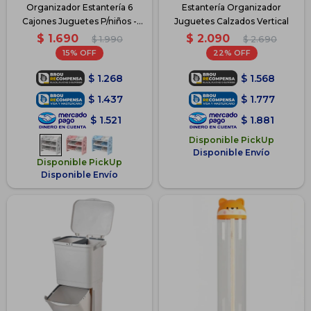
Organizador Estantería 6
Estantería Organizador
Cajones Juguetes P/niños -
Juguetes Calzados Vertical
Gris
$
1.690
$
2.090
$
1.990
$
2.690
15
22
$
1.268
$
1.568
$
1.437
$
1.777
$
1.521
$
1.881
Disponible PickUp
Disponible Envío
Disponible PickUp
Disponible Envío