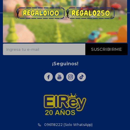
Compra
Newsletter
¡Suscribite y recibí todas nuestras novedades!
SUSCRIBIRME
¡Seguinos!



096118222 (Solo WhatsApp)