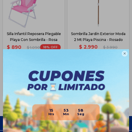
Silla Infantil Reposera Plegable
Sombrilla Jardín Exterior Moda
Playa Con Sombrilla - Rosa
2 Mt Playa Piscina - Rosado
$
2.990
$
890
18
$
3.990
$
1.090
25

$
668
$
2.243
$
757
$
2.542
$
801
$
2.691
Disponible PickUp
Disponible Envío
Disponible PickUp
Disponible Envío
15
53
58
Empresa