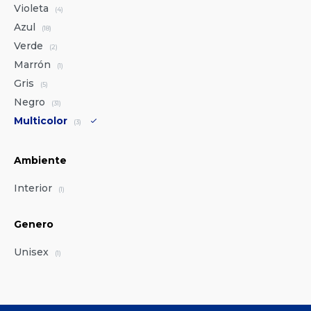
Violeta
(4)
Azul
(18)
Verde
(2)
Marrón
(1)
Gris
(5)
Negro
(31)
Multicolor
(3)
Ambiente
Interior
(1)
Genero
Unisex
(1)