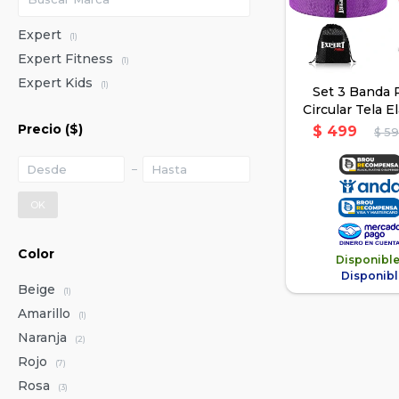
Expert
(1)
Expert Fitness
(1)
Expert Kids
(1)
Set 3 Banda 
Circular Tela E
Telas C
Precio
($)
$
499
$
5
OK
Color
Disponibl
Disponibl
Beige
(1)
Amarillo
(1)
Naranja
(2)
Rojo
(7)
Rosa
(3)