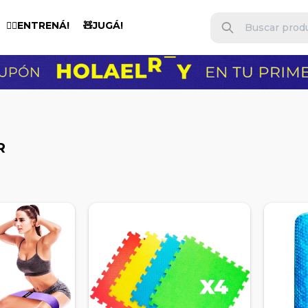
🏋️‍♂️ENTRENÁ!
🧸JUGÁ!
R