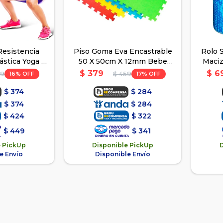
Resistencia
Piso Goma Eva Encastrable
Rolo 
lástica Yoga -
50 X 50cm X 12mm Bebe
Maciz
laras
Niño
$
379
$
6
16
17
99
$
459
$
374
$
284
$
374
$
284
$
424
$
322
$
449
$
341
e PickUp
Disponible PickUp
e Envío
Disponible Envío