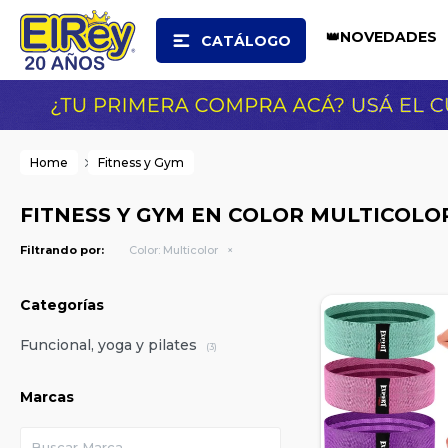
👑NOVEDADES
CATÁLOGO
Home
Fitness y Gym
FITNESS Y GYM EN COLOR MULTICOLO
Filtrando por:
Color:
Multicolor
Categorías
Funcional, yoga y pilates
(3)
Marcas