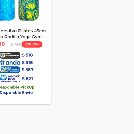
Sensitvo Pilates 45cm
o Rodillo Yoga Gym -
Varios
90
12
$
790
$
518
$
518
$
587
$
621
Disponible PickUp
Disponible Envío